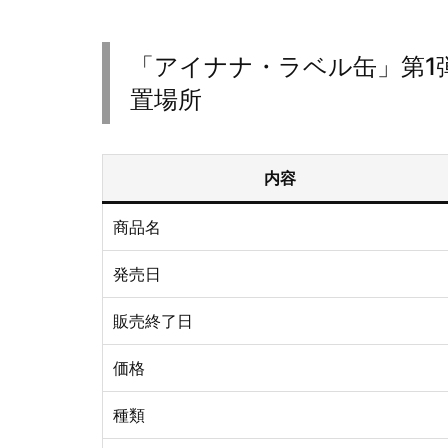
「アイナナ・ラベル缶」第1
置場所
内容
商品名
発売日
販売終了日
価格
種類