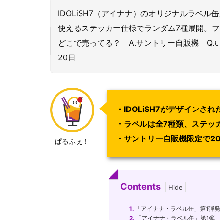
IDOLiSH7（アイナナ）のオリジナルラベル
使えるステッカー仕様でランダム7種展開。フ
どこで売ってる？ A.サントリー自販機 Q.いつ
20日
・IDOLiSH7がデザインさ
・ラベルは全7種類、ステッ
・サントリー自販機限定で202
ぱるふぇ！
Contents
1.
「アイナナ・ラベル缶」第1弾
2.
「アイナナ・ラベル缶」第1弾