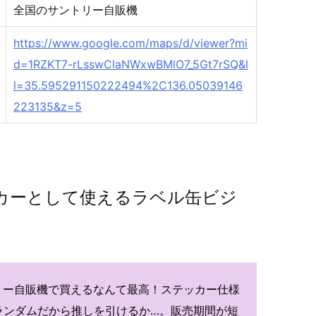
全国のサントリー自販機
https://www.google.com/maps/d/viewer?mi
d=1RZKT7-rLsswClaNWxwBMlO7_5Gt7rSQ&l
l=35.595291150222494%2C136.05039146
223135&z=5
カーとして使えるラベル缶ビジ
ントリー自販機で買えるなんて最高！ステッカー仕様
ランダムだから推しを引けるか…。販売期間が短