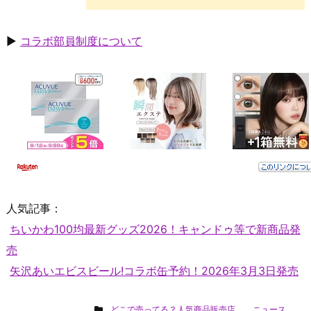
▶
コラボ部員制度について
人気記事：
ちいかわ100均最新グッズ2026！キャンドゥ等で新商品発
売
矢沢あいエビスビール!コラボ缶予約！2026年3月3日発売
どこで売ってる？人気商品販売店
,
ニュース