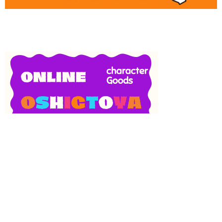
SNS
目次
検索
上へ