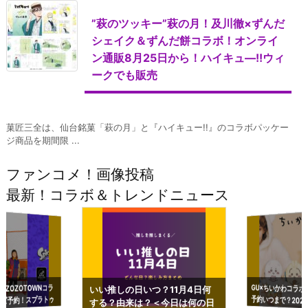
”萩のツッキー”萩の月！及川徹×ずんだ
シェイク＆ずんだ餅コラボ！オンライ
ン通販8月25日から！ハイキュ―!!ウィ
ークでも販売
菓匠三全は、仙台銘菓「萩の月」と『ハイキュー!!』のコラボパッケー
ジ商品を期間限 ...
ファンコメ！画像投稿
最新！コラボ＆トレンドニュース
GU×ちいかわコラボ
予約いつまで？2023
ーチやショルダーが可
×ZOZOTOWNコラ
いい推しの日いつ？11月4日何
ズ予約！スプラトゥ
する？由来は？＜今日は何の日