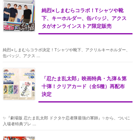
純烈×しまむらコラボ！Tシャツや靴
下、キーホルダー、缶バッジ、アクス
タがオンラインストア限定販売
純烈×しまむらコラボ決定！Tシャツや靴下、アクリルキーホルダー、
缶バッジ、アクス ...
「忍たま乱太郎」映画特典・九弾＆第
十弾！クリアカード（全5種）再配布
決定
✨『劇場版 忍たま乱太郎 ドクタケ忍者隊最強の軍師』✨から、ついに
入場者特典プレ ...