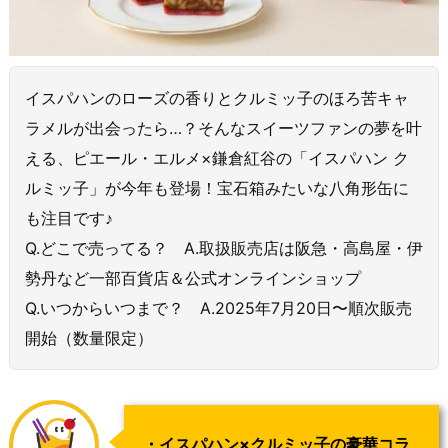
イスパハンのローズの香りとクルミッ子のほろ苦キャ
ラメルが出会ったら…？そんなスイーツファンの夢を叶
える、ピエール・エルメ×鎌倉紅谷の「イスパハン ク
ルミッ子」が今年も登場！宝石箱みたいな八角形缶に
も注目です♪
Q.どこで売ってる？ A.取扱販売店は阪急・高島屋・伊
勢丹など一部百貨店＆公式オンラインショップ
Q.いつからいつまで？ A.2025年7月20日〜順次販売
開始（数量限定）
・イスパハン×クルミッ子の豪華コラ