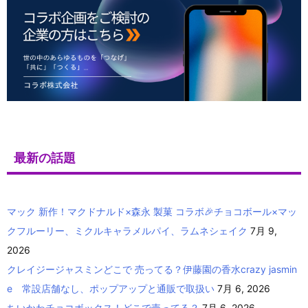
最新の話題
マック 新作！マクドナルド×森永 製菓 コラボ🎉チョコボール×マッ
クフルーリー、ミクルキャラメルパイ、ラムネシェイク
7月 9,
2026
クレイジージャスミンどこで 売ってる？伊藤園の香水crazy jasmin
e 常設店舗なし、ポップアップと通販で取扱い
7月 6, 2026
ちいかわチョコボックス！どこで売ってる？
7月 6, 2026