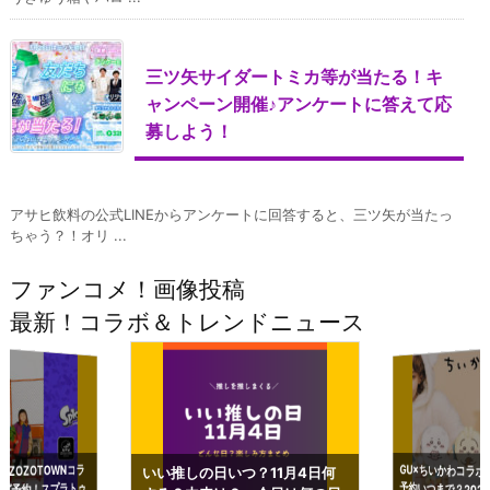
三ツ矢サイダートミカ等が当たる！キ
ャンペーン開催♪アンケートに答えて応
募しよう！
アサヒ飲料の公式LINEからアンケートに回答すると、三ツ矢が当たっ
ちゃう？！オリ ...
ファンコメ！画像投稿
最新！コラボ＆トレンドニュース
GU×ちいかわコラボ
予約いつまで？2023
ーチやショルダーが可
×ZOZOTOWNコラ
いい推しの日いつ？11月4日何