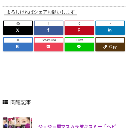
よろしければシェアお願いします
!
0
-
0
Service Una
Send
-
B!
Copy
関連記事
ジョジョ眉マスカラ💜キスミー「ヘビ