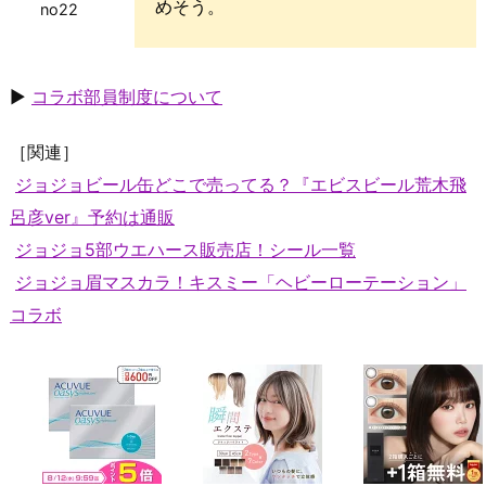
めそう。
no22
▶
コラボ部員制度について
［関連］
ジョジョビール缶どこで売ってる？『エビスビール荒木飛
呂彦ver』予約は通販
ジョジョ5部ウエハース販売店！シール一覧
ジョジョ眉マスカラ！キスミー「ヘビーローテーション」
コラボ