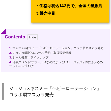
・価格は税込143円で、全国の量販店
で販売中🍫
Contents
1.
ジョジョ×キスミー「ヘビーローテーション」コラボ眉マスカラ発売
2.
ジョジョ5部ウエハース 予約・取扱販売情報
3.
シール種類・ラインナップ
4.
部員コメント”デフォルメなのにかっこいい、ジョジョのにふぉるめ
ーしょんスゴイな”
ジョジョ×キスミー「ヘビーローテーション」
コラボ眉マスカラ発売