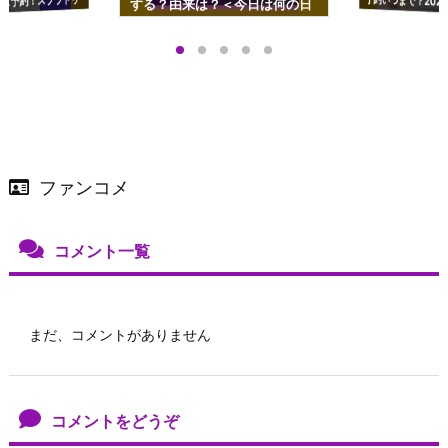
ズ予約！スプラトゥ
する？由来は？＜今日は何の日
プアップも渋谷Hz
＞
店舗＆オンラインス
）で開催
ファンコメ
コメント一覧
まだ、コメントがありません
コメントをどうぞ