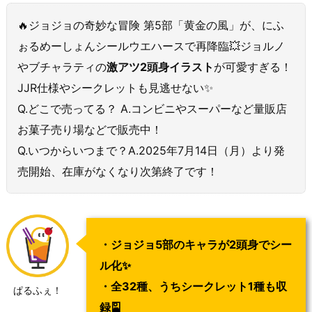
🔥ジョジョの奇妙な冒険 第5部「黄金の風」が、にふ
ぉるめーしょんシールウエハースで再降臨💥ジョルノ
やブチャラティの
激アツ2頭身イラスト
が可愛すぎる！
JJR仕様やシークレットも見逃せない✨
Q.どこで売ってる？ A.コンビニやスーパーなど量販店
お菓子売り場などで販売中！
Q.いつからいつまで？A.2025年7月14日（月）より発
売開始、在庫がなくなり次第終了です！
・ジョジョ5部のキャラが2頭身でシー
ル化✨
・全32種、うちシークレット1種も収
ぱるふぇ！
録🎴