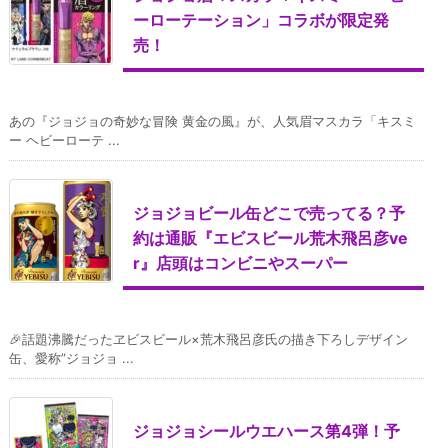
ーローテーション」コラボが限定発
売！
あの『ジョジョの奇妙な冒険 黄金の風』が、人気眉マスカラ「キスミ
ー ヘビーローテ ...
ジョジョビール缶どこで売ってる？予
約は通販『エビスビール荒木飛呂彦ve
r』店頭はコンビニやスーパー
🎉話題沸騰だったヱビスビール×荒木飛呂彦氏の描き下ろしデザイン
缶、愛称”ジョジョ ...
ジョジョシールウエハース第4弾！予