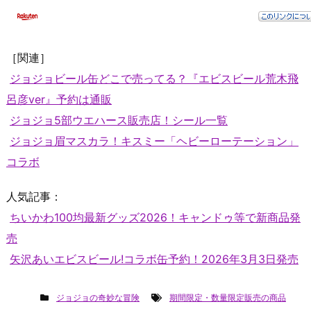
［関連］
ジョジョビール缶どこで売ってる？『エビスビール荒木飛
呂彦ver』予約は通販
ジョジョ5部ウエハース販売店！シール一覧
ジョジョ眉マスカラ！キスミー「ヘビーローテーション」
コラボ
人気記事：
ちいかわ100均最新グッズ2026！キャンドゥ等で新商品発
売
矢沢あいエビスビール!コラボ缶予約！2026年3月3日発売
ジョジョの奇妙な冒険
期間限定・数量限定販売の商品