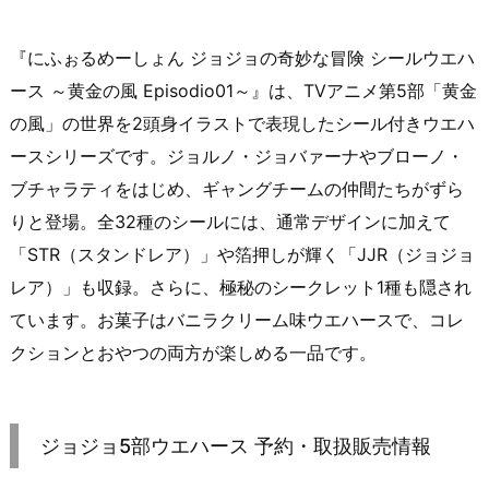
『にふぉるめーしょん ジョジョの奇妙な冒険 シールウエハ
ース ～黄金の風 Episodio01～』は、TVアニメ第5部「黄金
の風」の世界を2頭身イラストで表現したシール付きウエハ
ースシリーズです。ジョルノ・ジョバァーナやブローノ・
ブチャラティをはじめ、ギャングチームの仲間たちがずら
りと登場。全32種のシールには、通常デザインに加えて
「STR（スタンドレア）」や箔押しが輝く「JJR（ジョジョ
レア）」も収録。さらに、極秘のシークレット1種も隠され
ています。お菓子はバニラクリーム味ウエハースで、コレ
クションとおやつの両方が楽しめる一品です。
ジョジョ5部ウエハース 予約・取扱販売情報