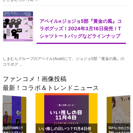
アベイル×ジョジョ5部『黄金の風』コ
ラボグッズ！2024年3月16日発売！T
シャツトートバッグなどラインナップ
しまむらグループのアベイル(Avail)にて、ジョジョ5部『黄金の風』の
コラボグ ...
ファンコメ！画像投稿
最新！コラボ＆トレンドニュース
GU×ちいかわコラボ
予約いつまで？2023
ーチやショルダーが可
×ZOZOTOWNコラ
いい推しの日いつ？11月4日何