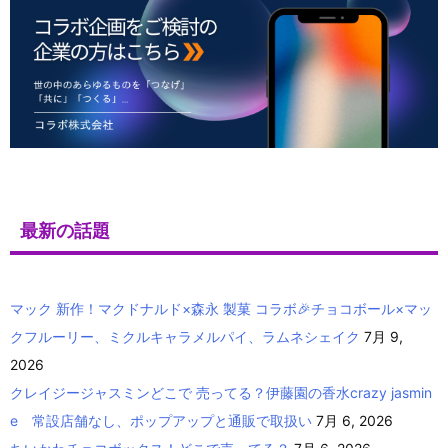
最新の話題
マック 新作！マクドナルド×森永 製菓 コラボ🎉チョコボール×マッ
クフルーリー、ミクルキャラメルパイ、ラムネシェイク
7月 9,
2026
クレイジージャスミンどこで 売ってる？伊藤園の香水crazy jasmin
e 常設店舗なし、ポップアップと通販で取扱い
7月 6, 2026