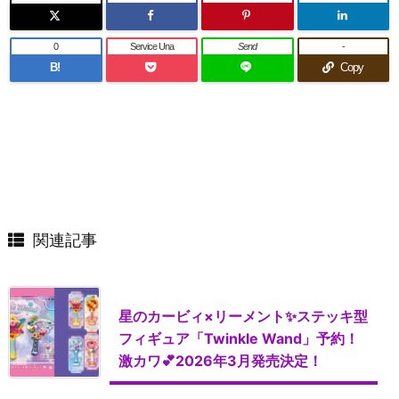
0
Service Una
Send
-
B!
Copy
関連記事
星のカービィ×リーメント✨ステッキ型
フィギュア「Twinkle Wand」予約！
激カワ💕2026年3月発売決定！