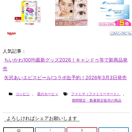
人気記事：
ちいかわ100均最新グッズ2026！キャンドゥ等で新商品発
売
矢沢あいエビスビール!コラボ缶予約！2026年3月3日発売
コンビニ
,
星のカービィ
ファミマ（ファミリーマート）
,
期間限定・数量限定販売の商品
よろしければシェアお願いします
!
0
-