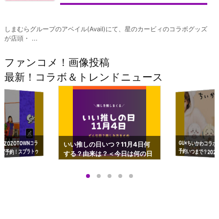
しまむらグループのアベイル(Avail)にて、星のカービィのコラボグッズ
が店頭・ ...
ファンコメ！画像投稿
最新！コラボ＆トレンドニュース
GU×ちいかわコラボ
予約いつまで？2023
ーチやショルダーが可
×ZOZOTOWNコラ
いい推しの日いつ？11月4日何
ズ予約！スプラトゥ
する？由来は？＜今日は何の日
プアップも渋谷Hz
＞
店舗＆オンラインス
）で開催