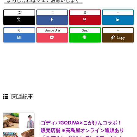
!
0
-
0
Service Una
Send
-
B!
Copy
関連記事
ゴディバGODIVA×こがけんコラボ！
販売店舗 ※高島屋オンライン通販あり