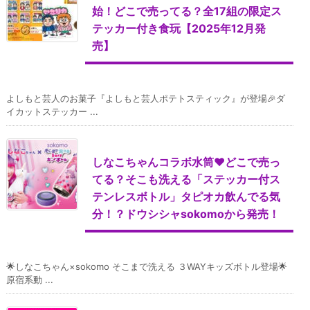
始！どこで売ってる？全17組の限定ス
テッカー付き食玩【2025年12月発
売】
よしもと芸人のお菓子『よしもと芸人ポテトスティック』が登場🎉ダ
イカットステッカー ...
しなこちゃんコラボ水筒♥どこで売っ
てる？そこも洗える「ステッカー付ス
テンレスボトル」タピオカ飲んでる気
分！？ドウシシャsokomoから発売！
🌟しなこちゃん×sokomo そこまで洗える ３WAYキッズボトル登場🌟
原宿系動 ...