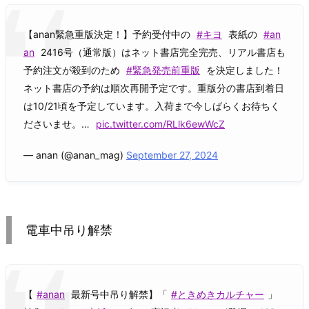
【anan緊急重版決定！】予約受付中の
#キヨ
表紙の
#an
an
2416号（通常版）はネット書店完全完売、リアル書店も
予約注文が殺到のため
#緊急発売前重版
を決定しました！
ネット書店の予約は順次再開予定です。重版分の書店到着日
は10/21頃を予定しています。入荷まで今しばらくお待ちく
ださいませ。…
pic.twitter.com/RLlk6ewWcZ
— anan (@anan_mag)
September 27, 2024
電車中吊り解禁
【
#anan
最新号中吊り解禁】「
#ときめきカルチャー
」