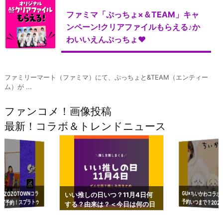
ファミマ「ぷっちょ×＆TEAM」キャ
ンペーン!クリアファイルもらえる♪か
わいいえんぷっちょ♥
ファミリーマート（ファミマ）にて、ぷっちょと&TEAM（エンティー
ム）が ...
ファンコメ！画像投稿
最新！コラボ＆トレンドニュース
GU×ちいかわコラボ
予約いつまで？2023
ーチやショルダーが可
×ZOZOTOWNコラ
いい推しの日いつ？11月4日何
ズ予約！スプラトゥ
する？由来は？＜今日は何の日
プアップも渋谷Hz
＞
店舗＆オンラインス
）で開催