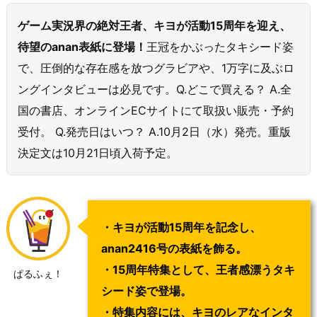
ゲーム実況界の絶対王者、キヨが活動15周年を迎え、
待望のanan表紙に登場！
王冠をかぶったタキシード姿
で、圧倒的な存在感を放つグラビアや、1万字に及ぶロ
ングインタビューは必見です。Q.どこで買える？ A.全
国の書店、オンラインECサイトにて取扱い販売・予約
受付。 Q.発売日はいつ？ A.10月2日（水）発売。重版
決定文は10月21日頃入荷予定。
・キヨが活動15周年を記念し、
anan2416号の表紙を飾る。
・15周年特集として、王者感漂うタキ
ぱるふぇ！
シード姿で登場。
・特集内容には、キヨのレアなインタ