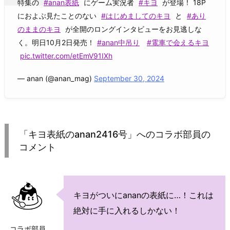
特集の
#anan表紙
にゲーム実況者
#キヨ
が登場！ 18P
におよぶ見たことのない
#はじめましてのキヨ
と
#あり
のままのキヨ
が全開のロングインタビューをお見逃しな
く。明日10月2日発売！
#anan中吊り
#電車で会えるキヨ
pic.twitter.com/etEmV91IXh
— anan (@anan_mag)
September 30, 2024
「キヨ表紙のanan2416号」へのコラボ部員の
コメント
キヨがついにananの表紙に…！これは
絶対に手に入れるしかない！
コラボ部員