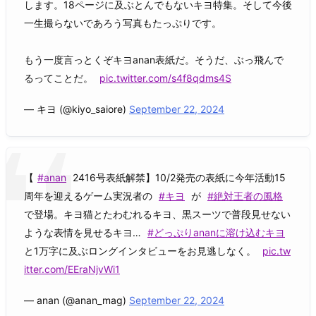
します。18ページに及ぶとんでもないキヨ特集。そして今後
一生撮らないであろう写真もたっぷりです。
もう一度言っとくぞキヨanan表紙だ。そうだ、ぶっ飛んで
るってことだ。
pic.twitter.com/s4f8qdms4S
— キヨ (@kiyo_saiore)
September 22, 2024
【
#anan
2416号表紙解禁】10/2発売の表紙に今年活動15
周年を迎えるゲーム実況者の
#キヨ
が
#絶対王者の風格
で登場。キヨ猫とたわむれるキヨ、黒スーツで普段見せない
ような表情を見せるキヨ…
#どっぷりananに溶け込むキヨ
と1万字に及ぶロングインタビューをお見逃しなく。
pic.tw
itter.com/EEraNjvWi1
— anan (@anan_mag)
September 22, 2024