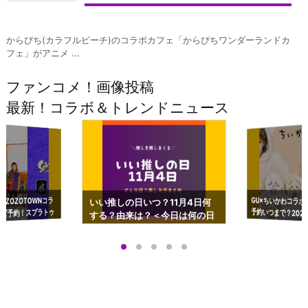
からぴち(カラフルピーチ)のコラボカフェ「からぴちワンダーランドカ
フェ」がアニメ ...
ファンコメ！画像投稿
最新！コラボ＆トレンドニュース
GU×ちいかわコラボ
予約いつまで？2023
ーチやショルダーが可
×ZOZOTOWNコラ
いい推しの日いつ？11月4日何
ズ予約！スプラトゥ
する？由来は？＜今日は何の日
プアップも渋谷Hz
＞
店舗＆オンラインス
）で開催