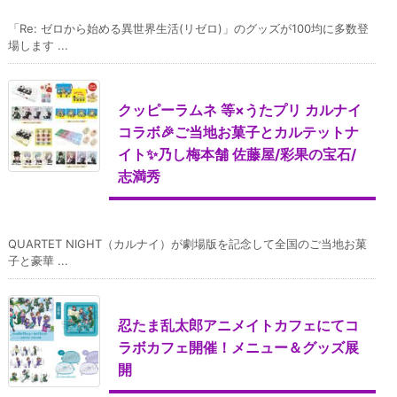
「Re: ゼロから始める異世界生活(リゼロ)」のグッズが100均に多数登
場します ...
クッピーラムネ 等×うたプリ カルナイ
コラボ🎉ご当地お菓子とカルテットナ
イト✨乃し梅本舗 佐藤屋/彩果の宝石/
志満秀
QUARTET NIGHT（カルナイ）が劇場版を記念して全国のご当地お菓
子と豪華 ...
忍たま乱太郎アニメイトカフェにてコ
ラボカフェ開催！メニュー＆グッズ展
開