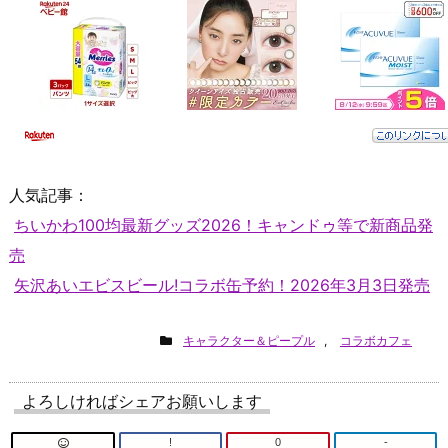
人気記事：
ちいかわ100均最新グッズ2026！キャンドゥ等で新商品発
売
矢沢あいエビスビール!コラボ缶予約！2026年3月3日発売
キャラクター＆ピープル
,
コラボカフェ
よろしければシェアお願いします
!
0
-