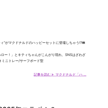
ティ”がマクドナルドのハッピーセットに登場しちゃう!?🍔
ハロー！」とキティちゃんがこんがり現れ、SNSはざわざ
きミニトレー/サーフボード型
記事を読む
マクドナルド「ハ ...