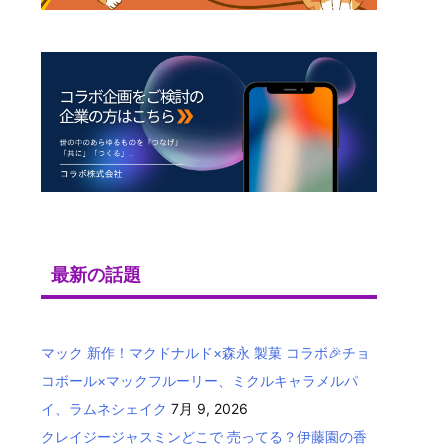
最新の話題
マック 新作！マクドナルド×森永 製菓 コラボ🎉チョ
コボール×マックフルーリー、ミクルキャラメルパ
イ、ラムネシェイク
7月 9, 2026
クレイジージャスミンどこで 売ってる？伊藤園の香