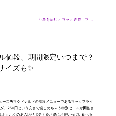
記事を読む
マック 新作！マ ...
ール値段、期間限定いつまで？
サイズも✨
ュース🍟マクドナルドの看板メニューであるマックフライ
ズが、250円という安さで楽しめちゃう特別セールが開催さ
はホクホクのあの絶品ポテトをお得にお腹いっぱい食べる