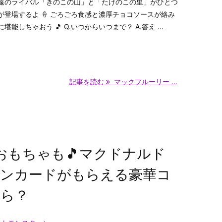
遠のライバル「きのこの山」と「たけのこの里」がひとつ
登場するよ 🍦 ごろごろ食感と濃厚チョコソースが絡み
しちゃおう 🎵 Q.いつからいつまで？ A.答え ...
記事を読む
マックフルーリー ...
おもちゃも🎵マクドナルド
ンカードがもらえる豪華コ
から？