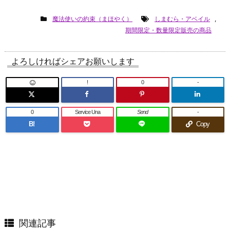
魔法使いの約束（まほやく）
しまむら・アベイル
,
期間限定・数量限定販売の商品
よろしければシェアお願いします
!
0
-
0
Service Una
Send
-
B!
Copy
関連記事