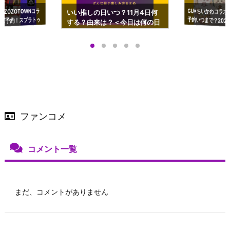
GU×ちいかわコラボ
予約いつまで？2023
ーチやショルダーが可
×ZOZOTOWNコラ
いい推しの日いつ？11月4日何
ズ予約！スプラトゥ
する？由来は？＜今日は何の日
プアップも渋谷Hz
＞
店舗＆オンラインス
）で開催
ファンコメ
コメント一覧
まだ、コメントがありません