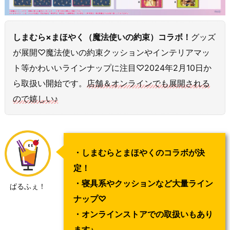
しまむら×まほやく（魔法使いの約束）コラボ！
グッズ
が展開♡魔法使いの約束クッションやインテリアマッ
ト等かわいいラインナップに注目♡2024年2月10日か
ら取扱い開始です。
店舗＆オンラインでも展開される
ので嬉しい♪
・しまむらとまほやくのコラボが決
定！
・寝具系やクッションなど大量ライン
ぱるふぇ！
ナップ♡
・オンラインストアでの取扱いもあり
ます♪