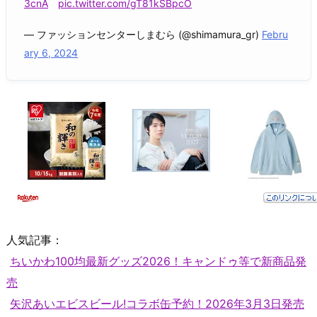
3cnA
pic.twitter.com/gT81kSBpcO
— ファッションセンターしまむら (@shimamura_gr)
Febru
ary 6, 2024
人気記事：
ちいかわ100均最新グッズ2026！キャンドゥ等で新商品発
売
矢沢あいエビスビール!コラボ缶予約！2026年3月3日発売