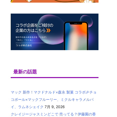
最新の話題
マック 新作！マクドナルド×森永 製菓 コラボ🎉チョ
コボール×マックフルーリー、ミクルキャラメルパ
イ、ラムネシェイク
7月 9, 2026
クレイジージャスミンどこで 売ってる？伊藤園の香