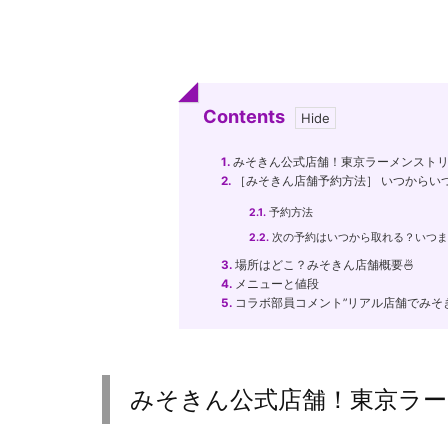
Contents
1.
みそきん公式店舗！東京ラーメンスト
2.
［みそきん店舗予約方法］ いつからい
2.1.
予約方法
2.2.
次の予約はいつから取れる？いつま
3.
場所はどこ？みそきん店舗概要🍜
4.
メニューと値段
5.
コラボ部員コメント”リアル店舗でみそ
みそきん公式店舗！東京ラ