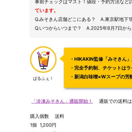
事前チェックはマスト！値段・予約方法など
ています。
Q.みそきん店舗どこにある？ A.東京駅地下
Q.いつからいつまで？ A.2025年8月7日から
・HIKAKIN監修「みそき
・完全予約制、チケットはラ
・新潟白味噌×Wスープの芳
ぱるふぇ！
「冷凍みそきん」通販開始！
通販での送料は下
購入個数 送料
1個 1,200円