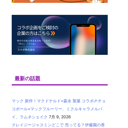
最新の話題
マック 新作！マクドナルド×森永 製菓 コラボ🎉チョ
コボール×マックフルーリー、ミクルキャラメルパ
イ、ラムネシェイク
7月 9, 2026
クレイジージャスミンどこで 売ってる？伊藤園の香