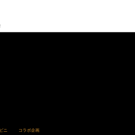
！
ビニ
コラボ企画