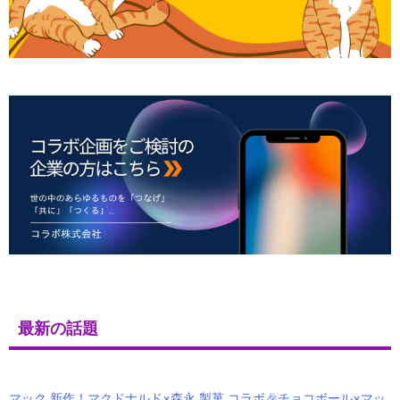
最新の話題
マック 新作！マクドナルド×森永 製菓 コラボ🎉チョコボール×マッ