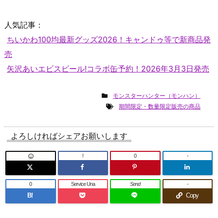
人気記事：
ちいかわ100均最新グッズ2026！キャンドゥ等で新商品発
売
矢沢あいエビスビール!コラボ缶予約！2026年3月3日発売
モンスターハンター（モンハン）
期間限定・数量限定販売の商品
よろしければシェアお願いします
!
0
-
0
Service Una
Send
-
B!
Copy