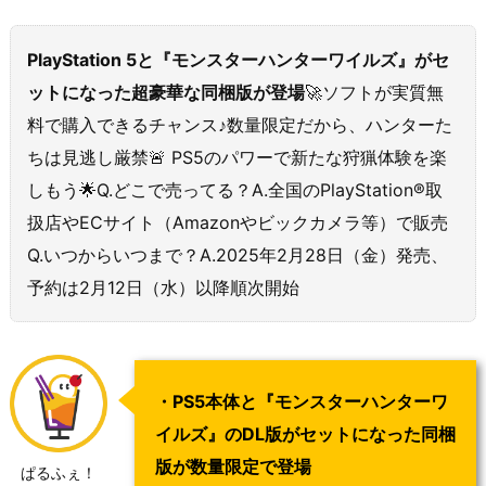
PlayStation 5と『モンスターハンターワイルズ』がセ
ットになった超豪華な同梱版が登場
🚀ソフトが実質無
料で購入できるチャンス♪数量限定だから、ハンターた
ちは見逃し厳禁🚨 PS5のパワーで新たな狩猟体験を楽
しもう🌟Q.どこで売ってる？A.全国のPlayStation®取
扱店やECサイト（Amazonやビックカメラ等）で販売
Q.いつからいつまで？A.2025年2月28日（金）発売、
予約は2月12日（水）以降順次開始
・PS5本体と『モンスターハンターワ
イルズ』のDL版がセットになった同梱
版が数量限定で登場
ぱるふぇ！