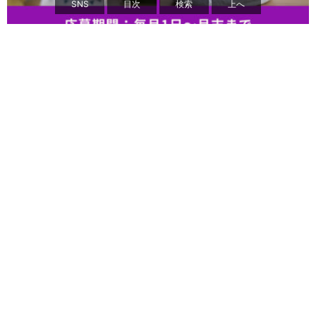
SNS
目次
検索
上へ
icon