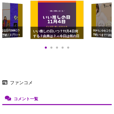
GU×ちいかわコラボ
予約いつまで？2023
ーチやショルダーが可
×ZOZOTOWNコラ
いい推しの日いつ？11月4日何
ズ予約！スプラトゥ
する？由来は？＜今日は何の日
プアップも渋谷Hz
＞
店舗＆オンラインス
）で開催
ファンコメ
コメント一覧