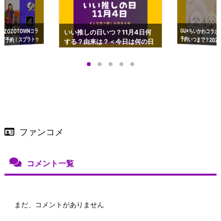
GU×ちいかわコラボ
予約いつまで？2023
ーチやショルダーが可
×ZOZOTOWNコラ
いい推しの日いつ？11月4日何
ズ予約！スプラトゥ
する？由来は？＜今日は何の日
プアップも渋谷Hz
＞
店舗＆オンラインス
）で開催
ファンコメ
コメント一覧
まだ、コメントがありません