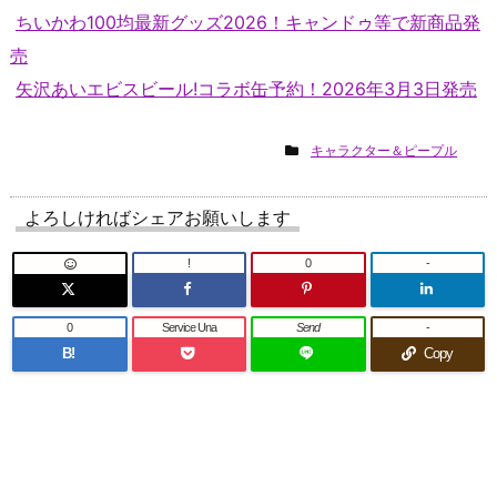
ちいかわ100均最新グッズ2026！キャンドゥ等で新商品発
売
矢沢あいエビスビール!コラボ缶予約！2026年3月3日発売
キャラクター＆ピープル
よろしければシェアお願いします
!
0
-
0
Service Una
Send
-
B!
Copy