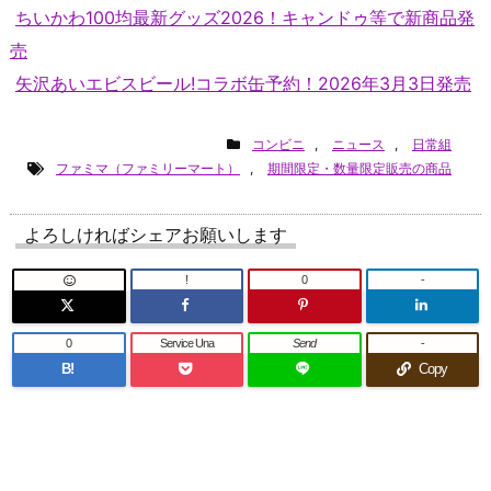
ちいかわ100均最新グッズ2026！キャンドゥ等で新商品発
売
矢沢あいエビスビール!コラボ缶予約！2026年3月3日発売
コンビニ
,
ニュース
,
日常組
ファミマ（ファミリーマート）
,
期間限定・数量限定販売の商品
よろしければシェアお願いします
!
0
-
0
Service Una
Send
-
B!
Copy