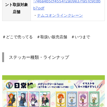
-746a4b5cf455412a09e37fa51c9cdb
ント取扱対象
b7.pdf
店舗
・
ナムコオンラインクレーン
＃どこで売ってる ＃取扱い販売店舗 ＃いつまで
ステッカー種類・ラインナップ