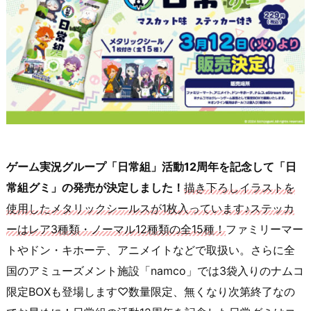
ゲーム実況グループ「日常組」活動12周年を記念して「日
常組グミ」の発売が決定しました！
描き下ろしイラストを
使用したメタリックシールスが1枚入っています♪ステッカ
ーはレア3種類・ノーマル12種類の全15種！
ファミリーマー
トやドン・キホーテ、アニメイトなどで取扱い。さらに全
国のアミューズメント施設「namco」では3袋入りのナムコ
限定BOXも登場します♡数量限定、無くなり次第終了なの