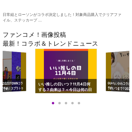
日常組とローソンがコラボ決定しました！対象商品購入でクリアファ
イル、ステッカープ ...
ファンコメ！画像投稿
最新！コラボ＆トレンドニュース
GU×ちいかわコラボ
予約いつまで？2023
ーチやショルダーが可
×ZOZOTOWNコラ
いい推しの日いつ？11月4日何
ズ予約！スプラトゥ
する？由来は？＜今日は何の日
プアップも渋谷Hz
＞
店舗＆オンラインス
）で開催