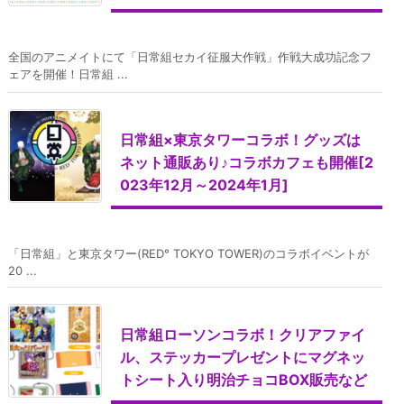
全国のアニメイトにて「日常組セカイ征服大作戦」作戦大成功記念フ
ェアを開催！日常組 ...
日常組×東京タワーコラボ！グッズは
ネット通販あり♪コラボカフェも開催[2
023年12月～2024年1月]
「日常組」と東京タワー(RED° TOKYO TOWER)のコラボイベントが
20 ...
日常組ローソンコラボ！クリアファイ
ル、ステッカープレゼントにマグネッ
トシート入り明治チョコBOX販売など