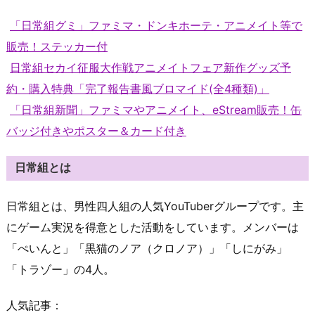
「日常組グミ」ファミマ・ドンキホーテ・アニメイト等で
販売！ステッカー付
日常組セカイ征服大作戦アニメイトフェア新作グッズ予
約・購入特典「完了報告書風ブロマイド(全4種類)」
「日常組新聞」ファミマやアニメイト、eStream販売！缶
バッジ付きやポスター＆カード付き
日常組とは
日常組とは、男性四人組の人気YouTuberグループです。主
にゲーム実況を得意とした活動をしています。メンバーは
「ぺいんと」「黒猫のノア（クロノア）」「しにがみ」
「トラゾー」の4人。
人気記事：