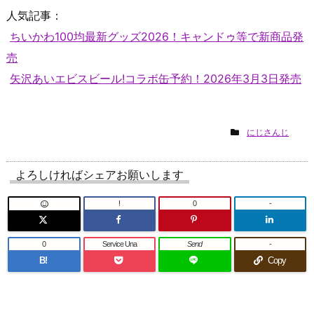
人気記事：
ちいかわ100均最新グッズ2026！キャンドゥ等で新商品発
売
矢沢あいエビスビール!コラボ缶予約！2026年3月3日発売
にじさんじ
よろしければシェアお願いします
!
0
-
0
Service Una
Send
-
B!
Copy