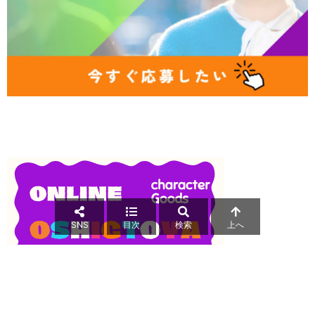
SNS
目次
検索
上へ