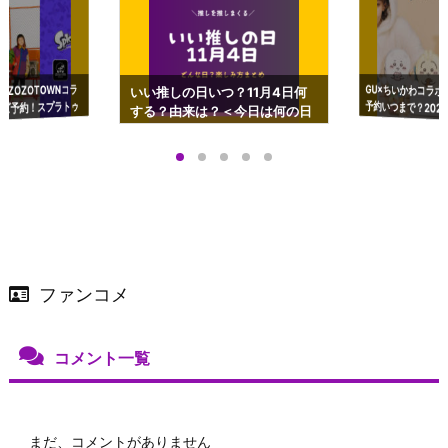
GU×ちいかわコラボ
予約いつまで？2023
ーチやショルダーが可
×ZOZOTOWNコラ
いい推しの日いつ？11月4日何
ズ予約！スプラトゥ
する？由来は？＜今日は何の日
プアップも渋谷Hz
＞
店舗＆オンラインス
）で開催
ファンコメ
コメント一覧
まだ、コメントがありません