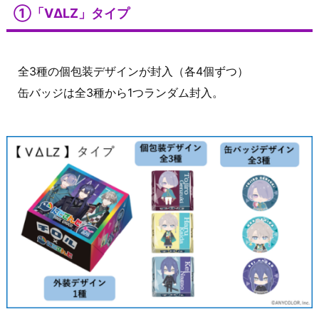
①「VΔLZ」タイプ
全3種の個包装デザインが封入（各4個ずつ）
缶バッジは全3種から1つランダム封入。