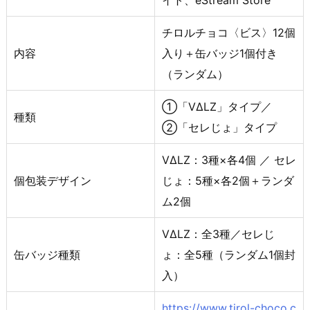
イト、eStream Store
チロルチョコ〈ビス〉12個
内容
入り＋缶バッジ1個付き
（ランダム）
①「VΔLZ」タイプ／
種類
②「セレじょ」タイプ
VΔLZ：3種×各4個 ／ セレ
個包装デザイン
じょ：5種×各2個＋ランダ
ム2個
VΔLZ：全3種／セレじ
缶バッジ種類
ょ：全5種（ランダム1個封
入）
https://www.tirol-choco.c