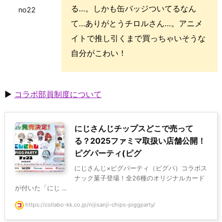
る…。しかも缶バッジついてるなん
no22
て…ありがとうチロルさん…。アニメ
イトで推し引くまで買っちゃいそうな
自分がこわい！
▶
コラボ部員制度について
にじさんじチップスどこで売って
る？2025ファミマ取扱い店舗公開！
ピグパーティ(ピグ
にじさんじ×ピグパーティ（ピグパ）コラボス
ナック菓子登場！全26種のオリジナルカード
が付いた「にじ ...
https://collabo-kk.co.jp/nijisanji-chips-piggparty/