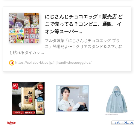
にじさんじチョコエッグ！販売店 ど
こで売ってる？コンビニ、通販、イ
オン等スーパー…
フルタ製菓「にじさんじチョコエッグ プラ
ス」登場だよ〜！クリアスタンド＆スマホに
も貼れるダイカッ ...
https://collabo-kk.co.jp/nijisanji-chocoeggplus/