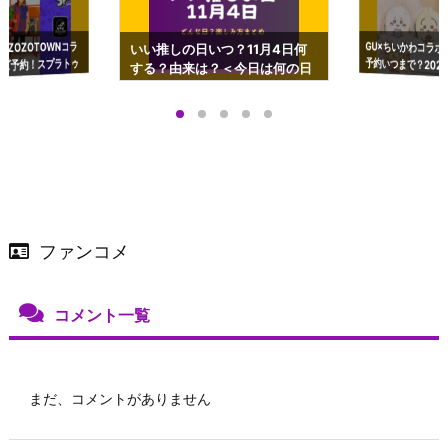
GU×ちいかわコラボ
予約いつまで？2023
ーチやショルダーが可
×ZOZOTOWNコラ
いい推しの日いつ？11月4日何
ズ予約！スプラトゥ
する？由来は？＜今日は何の日
プアップも渋谷Hz
＞
店舗＆オンラインス
）で開催
ファンコメ
コメント一覧
まだ、コメントがありません