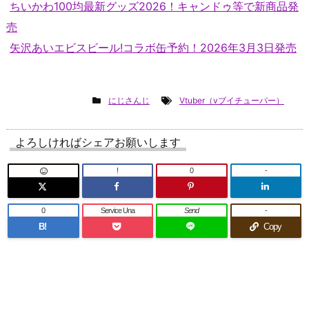
ちいかわ100均最新グッズ2026！キャンドゥ等で新商品発
売
矢沢あいエビスビール!コラボ缶予約！2026年3月3日発売
にじさんじ
Vtuber（vブイチューバー）
よろしければシェアお願いします
!
0
-
0
Service Una
Send
-
B!
Copy