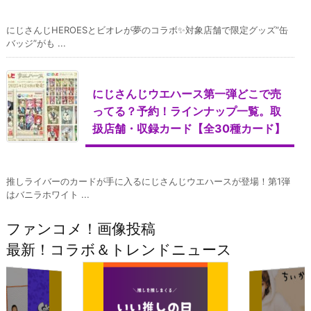
にじさんじHEROESとビオレが夢のコラボ✨対象店舗で限定グッズ”缶
バッジ”がも ...
にじさんじウエハース第一弾どこで売
ってる？予約！ラインナップ一覧。取
扱店舗・収録カード【全30種カード】
推しライバーのカードが手に入るにじさんじウエハースが登場！第1弾
はバニラホワイト ...
ファンコメ！画像投稿
最新！コラボ＆トレンドニュース