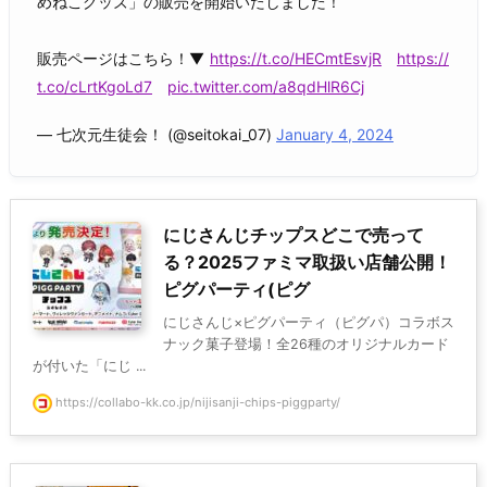
めねこグッズ」の販売を開始いたしました！
販売ページはこちら！▼
https://t.co/HECmtEsvjR
https://
t.co/cLrtKgoLd7
pic.twitter.com/a8qdHlR6Cj
— 七次元生徒会！ (@seitokai_07)
January 4, 2024
にじさんじチップスどこで売って
る？2025ファミマ取扱い店舗公開！
ピグパーティ(ピグ
にじさんじ×ピグパーティ（ピグパ）コラボス
ナック菓子登場！全26種のオリジナルカード
が付いた「にじ ...
https://collabo-kk.co.jp/nijisanji-chips-piggparty/