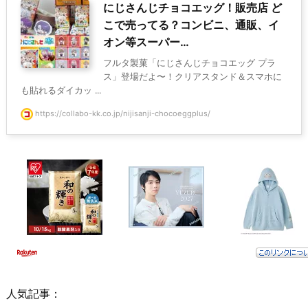
にじさんじチョコエッグ！販売店 ど
こで売ってる？コンビニ、通販、イ
オン等スーパー…
フルタ製菓「にじさんじチョコエッグ プラ
ス」登場だよ〜！クリアスタンド＆スマホに
も貼れるダイカッ ...
https://collabo-kk.co.jp/nijisanji-chocoeggplus/
人気記事：