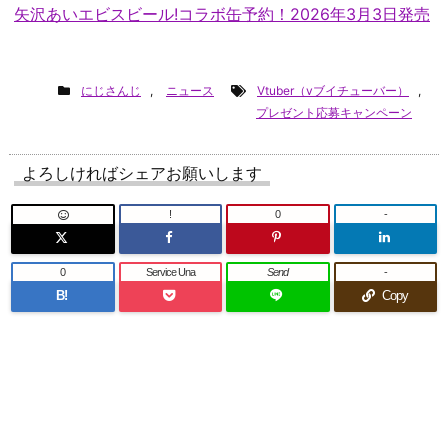
矢沢あいエビスビール!コラボ缶予約！2026年3月3日発売
にじさんじ
,
ニュース
Vtuber（vブイチューバー）
,
プレゼント応募キャンペーン
よろしければシェアお願いします
!
0
-
0
Service Una
Send
-
B!
Copy