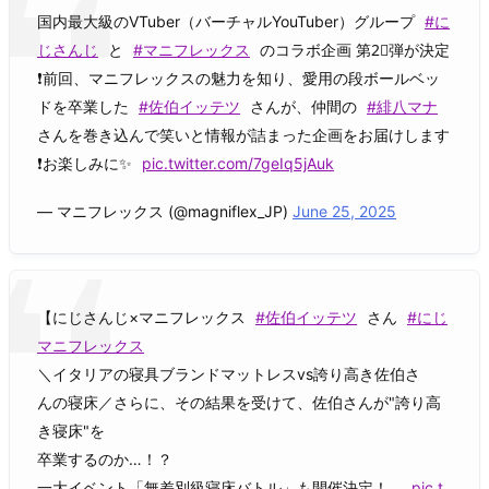
国内最大級のVTuber（バーチャルYouTuber）グループ
#に
じさんじ
と
#マニフレックス
のコラボ企画 第2⃣弾が決定
❗️前回、マニフレックスの魅力を知り、愛用の段ボールベッ
ドを卒業した
#佐伯イッテツ
さんが、仲間の
#緋八マナ
さんを巻き込んで笑いと情報が詰まった企画をお届けします
❗️お楽しみに✨
pic.twitter.com/7geIq5jAuk
— マニフレックス (@magniflex_JP)
June 25, 2025
【にじさんじ×マニフレックス
#佐伯イッテツ
さん
#にじ
マニフレックス
＼イタリアの寝具ブランドマットレスvs誇り高き佐伯さ
んの寝床／さらに、その結果を受けて、佐伯さんが"誇り高
き寝床"を
卒業するのか…！？
一大イベント「無差別級寝床バトル」も開催決定！…
pic.t