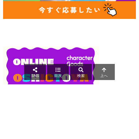
SNS
目次
検索
上へ