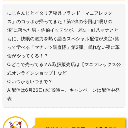
にじさんじとイタリア寝具ブランド「マニフレック
ス」のコラボが帰ってきた！第2弾の今回は“眠りの
沼”に落ちた男・佐伯イッテツが、盟友・緋八マナとと
もに、快眠の魅力を熱く語るスペシャル配信が決定♪笑
って学べる「マナテツ調査隊」第2弾、眠れない夜に革
命がやってくる！？
Q.どこで売ってる？A.取扱販売店は【マニフレックス公
式オンラインショップ】など
Q.いつからいつまで？
A.配信は6月26日(木)19時～、キャンペーンは配信中発
表！