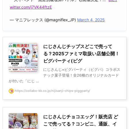
witter.com/j7VK44ftzE
— マニフレックス (@magniflex_JP)
March 4, 2025
にじさんじチップスどこで売って
る？2025ファミマ取扱い店舗公開！
ピグパーティ(ピグ
にじさんじ×ピグパーティ（ピグパ）コラボス
ナック菓子登場！全26種のオリジナルカード
が付いた「にじ ...
https://collabo-kk.co.jp/nijisanji-chips-piggparty/
にじさんじチョコエッグ！販売店 ど
こで売ってる？コンビニ、通販、イ