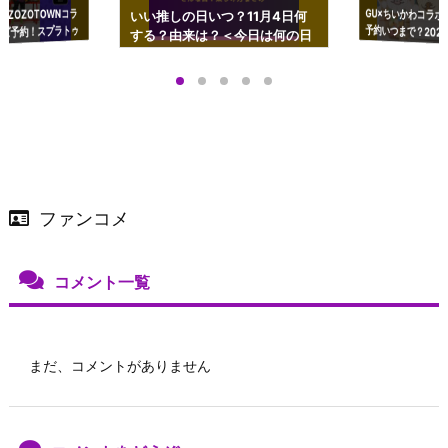
GU×ちいかわコラボ
予約いつまで？2023
ーチやショルダーが可
×ZOZOTOWNコラ
いい推しの日いつ？11月4日何
ズ予約！スプラトゥ
する？由来は？＜今日は何の日
プアップも渋谷Hz
＞
店舗＆オンラインス
）で開催
ファンコメ
コメント一覧
まだ、コメントがありません