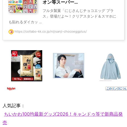
オン等スーパー…
フルタ製菓「にじさんじチョコエッグ プラ
ス」登場だよ〜！クリアスタンド＆スマホに
も貼れるダイカッ ...
https://collabo-kk.co.jp/nijisanji-chocoeggplus/
人気記事：
ちいかわ100均最新グッズ2026！キャンドゥ等で新商品発
売