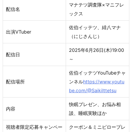
マナテツ調査隊×マニフレ
配信名
ックス
佐伯イッテツ、緋八マナ
出演VTuber
（にじさんじ）
2025年6月26日(木)19:00
配信日
～
佐伯イッテツYouTubeチャ
配信場所
ンネル
https://www.youtu
be.com/@SaikiIttetsu
快眠プレゼン、お悩み相
内容
談、睡眠実験ほか
視聴者限定応募キャンペー
クーポン＆ミニピロープレ