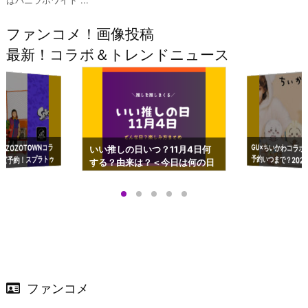
ファンコメ！画像投稿
最新！コラボ＆トレンドニュース
GU×ちいかわコラボ
予約いつまで？2023
ーチやショルダーが可
×ZOZOTOWNコラ
いい推しの日いつ？11月4日何
ズ予約！スプラトゥ
する？由来は？＜今日は何の日
プアップも渋谷Hz
＞
店舗＆オンラインス
）で開催
ファンコメ