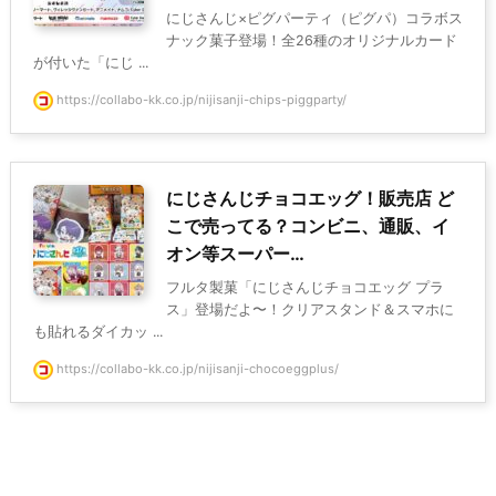
にじさんじ×ピグパーティ（ピグパ）コラボス
ナック菓子登場！全26種のオリジナルカード
が付いた「にじ ...
https://collabo-kk.co.jp/nijisanji-chips-piggparty/
にじさんじチョコエッグ！販売店 ど
こで売ってる？コンビニ、通販、イ
オン等スーパー…
フルタ製菓「にじさんじチョコエッグ プラ
ス」登場だよ〜！クリアスタンド＆スマホに
も貼れるダイカッ ...
https://collabo-kk.co.jp/nijisanji-chocoeggplus/