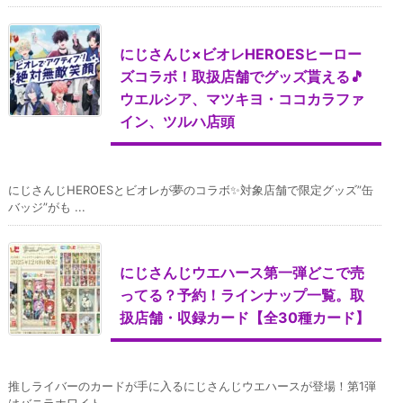
にじさんじ×ビオレHEROESヒーロー
ズコラボ！取扱店舗でグッズ貰える🎵
ウエルシア、マツキヨ・ココカラファ
イン、ツルハ店頭
にじさんじHEROESとビオレが夢のコラボ✨対象店舗で限定グッズ”缶
バッジ”がも ...
にじさんじウエハース第一弾どこで売
ってる？予約！ラインナップ一覧。取
扱店舗・収録カード【全30種カード】
推しライバーのカードが手に入るにじさんじウエハースが登場！第1弾
はバニラホワイト ...