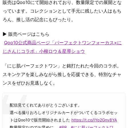
販売はQoo10にて開始されており、数量限定での展開とな
っています。コレクションとして手元に残したい人はもち
ろん、推し活の記念にもぴったり。
▶ 販売ページはこちら
Qoo10公式商品ページ「パーフェクトワンフォーカス×に
じさんじコラボ」小柳ロウ＆星導ショウ
「にじ肌パーフェクトワン」と銘打たれた今回のコラボ。
スキンケアを楽しみながら推しを応援できる、特別なチャ
ンスをぜひお見逃しなく。
配信見てくれてありがとうございます。
選べる撮りおろしオリジナルカードがついてくるコラボセッ
トはQoo10で販売開始されました
https://t.co/IYq2Gnv8YA
数量限定なのでお早めに。
#PR
#にじ肌パーフェクトワ