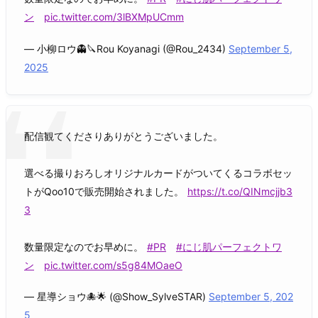
ン
pic.twitter.com/3lBXMpUCmm
— 小柳ロウ👻🔪Rou Koyanagi (@Rou_2434)
September 5,
2025
配信観てくださりありがとうございました。
選べる撮りおろしオリジナルカードがついてくるコラボセッ
トがQoo10で販売開始されました。
https://t.co/QINmcjjb3
3
数量限定なのでお早めに。
#PR
#にじ肌パーフェクトワ
ン
pic.twitter.com/s5g84MOaeO
— 星導ショウ🐙🌟 (@Show_SylveSTAR)
September 5, 202
5