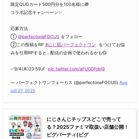
限定QUOカード500円分を100名様に🎁
コラボ記念キャンペーン✨
応募方法
①
@perfectoneFOCUS
をフォロー
②この投稿をRP
#にじ肌パーフェクトワン
をつけてお悩
みを引用RPすると…配信の企画で使われるかも💞
✅9/4(木)23:59〆
pic.twitter.com/aFUGDfobI9
— パーフェクトワンフォーカス (@perfectoneFOCUS)
Aug
ust 27, 2025
にじさんじチップスどこで売って
る？2025ファミマ取扱い店舗公開！
ピグパーティ(ピグ