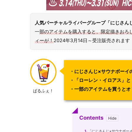
人気バーチャルライバーグループ「にじさん
一
部のアイテムを購入すると、限定描きおろ
ィーが！
2024年3月14日～受注販売され
・にじさんじ×サウナボーイ
・「ローレン・イロアス」と
・一部のアイテムを買うとオ
ぱるふぇ！
Contents
1.
「にじさんじ×サウナボー