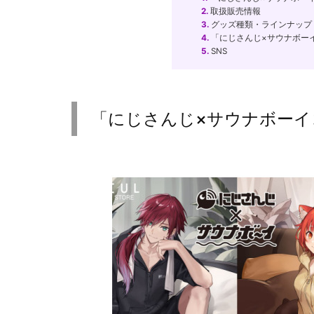
2.
取扱販売情報
3.
グッズ種類・ラインナップ
4.
「にじさんじ×サウナボー
5.
SNS
「にじさんじ×サウナボーイ