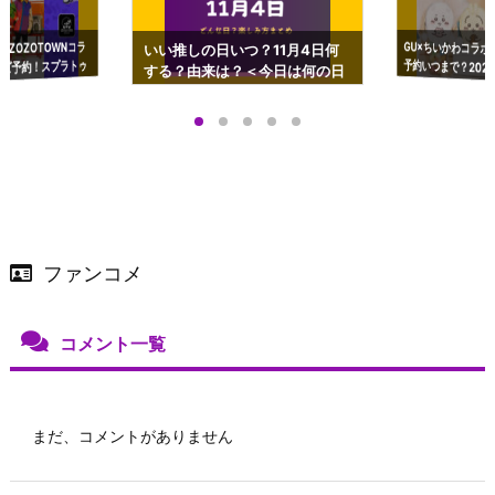
GU×ちいかわコラボ
予約いつまで？2023
ーチやショルダーが可
×ZOZOTOWNコラ
いい推しの日いつ？11月4日何
ズ予約！スプラトゥ
する？由来は？＜今日は何の日
プアップも渋谷Hz
＞
店舗＆オンラインス
）で開催
ファンコメ
コメント一覧
まだ、コメントがありません