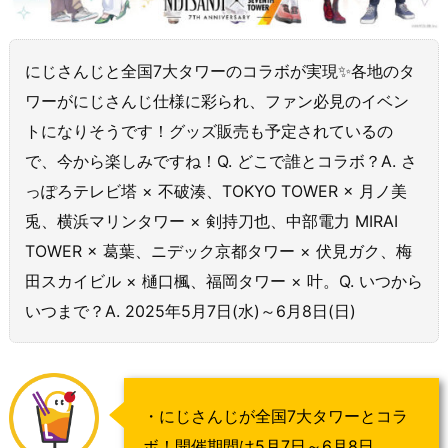
にじさんじと全国7大タワーのコラボが実現✨各地のタ
ワーがにじさんじ仕様に彩られ、ファン必見のイベン
トになりそうです！グッズ販売も予定されているの
で、今から楽しみですね！Q. どこで誰とコラボ？A. さ
っぽろテレビ塔 × 不破湊、TOKYO TOWER × 月ノ美
兎、横浜マリンタワー × 剣持刀也、中部電力 MIRAI
TOWER × 葛葉、ニデック京都タワー × 伏見ガク、梅
田スカイビル × 樋口楓、福岡タワー × 叶。Q. いつから
いつまで？A. 2025年5月7日(水)～6月8日(日)
・にじさんじが全国7大タワーとコラ
ボ！開催期間は5月7日～6月8日。