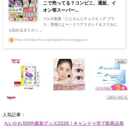
こで売ってる？コンビニ、通販、イ
オン等スーパー…
フルタ製菓「にじさんじチョコエッグ プラ
ス」登場だよ〜！クリアスタンド＆スマホに
も貼れるダイカッ ...
https://collabo-kk.co.jp/nijisanji-chocoeggplus/
人気記事：
ちいかわ100均最新グッズ2026！キャンドゥ等で新商品発