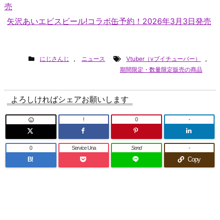
売
矢沢あいエビスビール!コラボ缶予約！2026年3月3日発売
にじさんじ
,
ニュース
Vtuber（vブイチューバー）
,
期間限定・数量限定販売の商品
よろしければシェアお願いします
!
0
-
0
Service Una
Send
-
B!
Copy