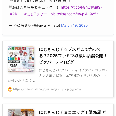
開催期間は5月7日(水)～ 6月8日(日)！！
詳細はこちらを要チェック！！
https://t.co/F8nQ1wi8SF
#PR
#にじ7タワー
pic.twitter.com/9wpj4L9y5h
— 不破湊🥂✨ (@Fuwa_Minato)
March 19, 2025
にじさんじチップスどこで売って
る？2025ファミマ取扱い店舗公開！
ピグパーティ(ピグ
にじさんじ×ピグパーティ（ピグパ）コラボス
ナック菓子登場！全26種のオリジナルカード
が付いた「にじ ...
https://collabo-kk.co.jp/nijisanji-chips-piggparty/
にじさんじチョコエッグ！販売店 ど