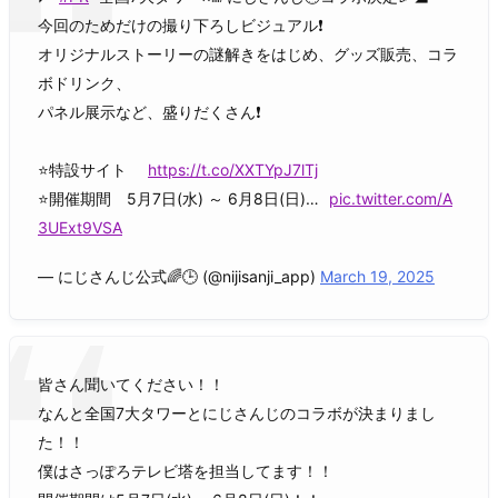
今回のためだけの撮り下ろしビジュアル❗️
オリジナルストーリーの謎解きをはじめ、グッズ販売、コラ
ボドリンク、
パネル展示など、盛りだくさん❗️
⭐特設サイト
https://t.co/XXTYpJ7lTj
⭐開催期間 5月7日(水) ～ 6月8日(日)…
pic.twitter.com/A
3UExt9VSA
— にじさんじ公式🌈🕒 (@nijisanji_app)
March 19, 2025
皆さん聞いてください！！
なんと全国7大タワーとにじさんじのコラボが決まりまし
た！！
僕はさっぽろテレビ塔を担当してます！！