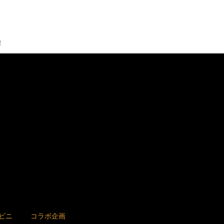
！
ビニ
コラボ企画