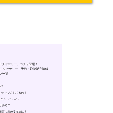
アクセサリー」ガチャ登場！
しアクセサリー」予約・取扱販売情報
プ一覧
の？
インナップされてるの？
で何が入ってるの？
販はある？
！確実に集める方法は？