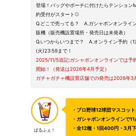
登場！バッグやポーチに付けたらテンションM
約受付がスタート⚾
Q.どこで売ってる？ A.ガシャポンオンライ
販機（販売機設置場所・発売日は未発表）
Q.いつからいつまで？ A.オンライン予約（1次）は
(火)23:59まで！
2025/11/5追記:ガシャポンオンラインでは
開始！（発送は2026年4月予定）
ガチャガチャ機設置店舗での発売は2026年3
・プロ野球12球団マスコッ
・ガシャポンオンラインで11
・全12種・1回400円・3月
ぱるふぇ！