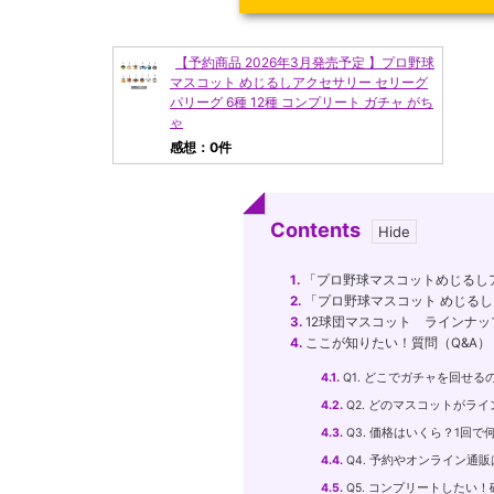
【予約商品 2026年3月発売予定 】プロ野球
マスコット めじるしアクセサリー セリーグ
パリーグ 6種 12種 コンプリート ガチャ がち
ゃ
感想：0件
Contents
1.
「プロ野球マスコットめじるし
2.
「プロ野球マスコット めじる
3.
12球団マスコット ラインナッ
4.
ここが知りたい！質問（Q&A）
4.1.
Q1. どこでガチャを回せる
4.2.
Q2. どのマスコットがラ
4.3.
Q3. 価格はいくら？1回
4.4.
Q4. 予約やオンライン通
4.5.
Q5. コンプリートしたい