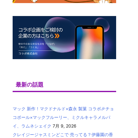
最新の話題
マック 新作！マクドナルド×森永 製菓 コラボ🎉チョ
コボール×マックフルーリー、ミクルキャラメルパ
イ、ラムネシェイク
7月 9, 2026
クレイジージャスミンどこで 売ってる？伊藤園の香