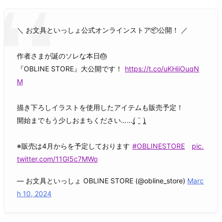
＼ お文具といっしょ公式オンラインストア📦公開！ ／
作者さまが誕のソレな本日🎂
『OBLINE STORE』大公開です！
https://t.co/uKHiiOuqN
M
描き下ろしイラストを使用したアイテムも販売予定！
開始までもう少しおまちください……(̨̡ ¨̮ )̧̢
※販売は4月からを予定しております
#OBLINESTORE
pic.
twitter.com/11GI5c7MWo
— お文具といっしょ OBLINE STORE (@obline_store)
Marc
h 10, 2024