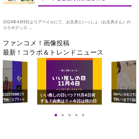
2024年4月6日よりアベイルにて、お文具といっしょ（お文具さん）の
コラボグッズ ...
ファンコメ！画像投稿
最新！コラボ＆トレンドニュース
GU×ちいかわコラボ
予約いつまで？2023
ーチやショルダーが可
×ZOZOTOWNコラ
いい推しの日いつ？11月4日何
ズ予約！スプラトゥ
する？由来は？＜今日は何の日
プアップも渋谷Hz
＞
店舗＆オンラインス
）で開催