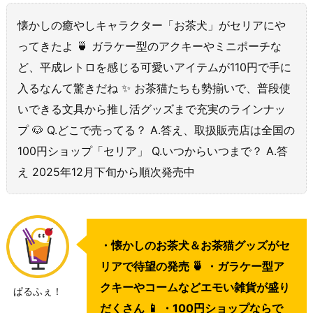
懐かしの癒やしキャラクター「お茶犬」がセリアにや
ってきたよ 🍵 ガラケー型のアクキーやミニポーチな
ど、平成レトロを感じる可愛いアイテムが110円で手に
入るなんて驚きだね ✨ お茶猫たちも勢揃いで、普段使
いできる文具から推し活グッズまで充実のラインナッ
プ 🐶 Q.どこで売ってる？ A.答え、取扱販売店は全国の
100円ショップ「セリア」 Q.いつからいつまで？ A.答
え 2025年12月下旬から順次発売中
・懐かしのお茶犬＆お茶猫グッズがセ
リアで待望の発売 🍵 ・ガラケー型ア
クキーやコームなどエモい雑貨が盛り
ぱるふぇ！
だくさん 📱 ・100円ショップならで