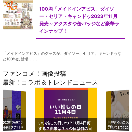
100均「メイドインアビス」ダイソ
ー・セリア・キャンドゥ2023年11月
発売～アクスタや缶バッジなど豪華ラ
インナップ！
「メイドインアビス」のグッズが、ダイソー、セリア、キャンドゥな
ど100均に登場！ ...
ファンコメ！画像投稿
最新！コラボ＆トレンドニュース
GU×ちいかわコラボ
予約いつまで？2023
ーチやショルダーが可
×ZOZOTOWNコラ
いい推しの日いつ？11月4日何
ズ予約！スプラトゥ
する？由来は？＜今日は何の日