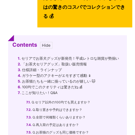
はの驚きのコスパでコレクションでき
る 💰
Contents
1.
セリアでお茶犬グッズが新発売！平成レトロな雑貨が勢揃い
2.
「お茶犬セリアグッズ」取扱い販売情報
3.
仕様詳細・ラインナップ
4.
ガラケー型のアクキーがエモすぎて感動 📱
5.
お茶猫たちも一緒に揃っているのが嬉しい 🐱
6.
100均でこのクオリティは驚きだね 💰
7.
ここが知りたい！Q&A
7.1.
Q.セリア以外の100均でも買えますか？
7.2.
Q.取り置きや予約はできますか？
7.3.
Q.全部で何種類くらいありますか？
7.4.
Q.再入荷の予定はありますか？
7.5.
Q.お茶猫のグッズも同じ価格ですか？