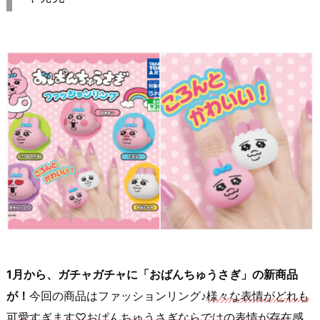
1月から、ガチャガチャに「おばんちゅうさぎ」の新商品
が！
今回の商品はファッションリング♪
様々な表情がどれも
可愛すぎます♡おぱんちゅうさぎならではの表情が存在感