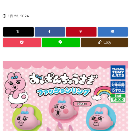
1月 23, 2024
B!
Copy