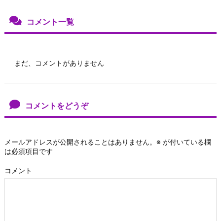
コメント一覧
まだ、コメントがありません
コメントをどうぞ
メールアドレスが公開されることはありません。
※
が付いている欄
は必須項目です
コメント