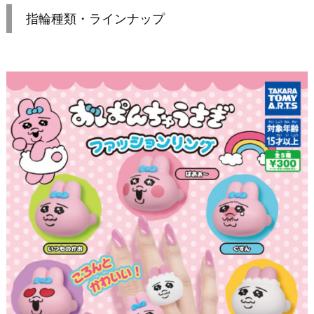
指輪種類・ラインナップ