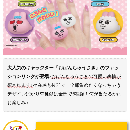
大人気のキャラクター「おぱんちゅうさぎ」のファッ
ションリングが登場♪
おぱんちゅうさぎの可愛い表情が
癒されます♪
存在感も抜群で、全部集めたくなっちゃう
デザインばかり♡種類は全部で5種類！何が当たるかは
お楽しみ♪