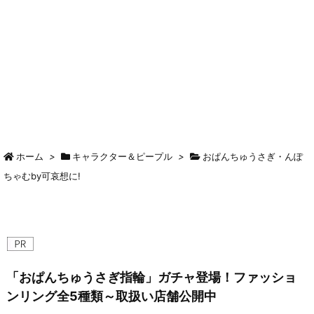
ホーム
>
キャラクター＆ピープル
>
おぱんちゅうさぎ・んぽ
ちゃむby可哀想に!
「おぱんちゅうさぎ指輪」ガチャ登場！ファッショ
ンリング全5種類～取扱い店舗公開中