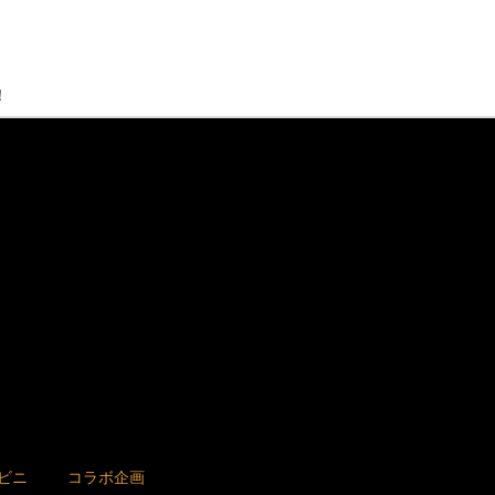
！
ビニ
コラボ企画