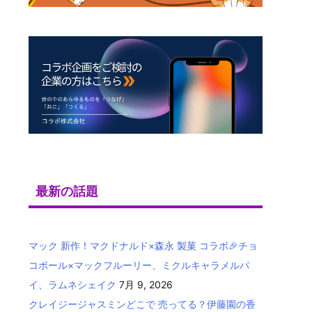
最新の話題
マック 新作！マクドナルド×森永 製菓 コラボ🎉チョ
コボール×マックフルーリー、ミクルキャラメルパ
イ、ラムネシェイク
7月 9, 2026
クレイジージャスミンどこで 売ってる？伊藤園の香