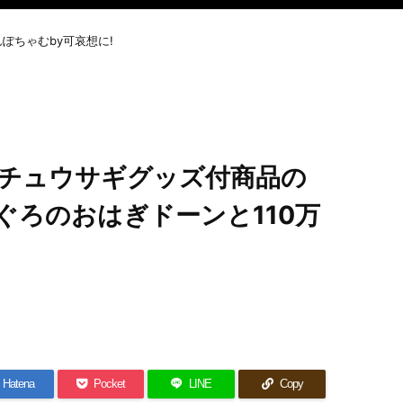
ぽちゃむby可哀想に!
チュウサギグッズ付商品の
ぐろのおはぎドーンと110万
Hatena
Pocket
LINE
Copy