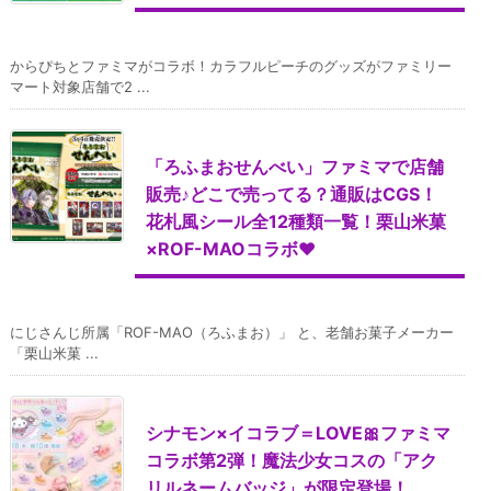
からぴちとファミマがコラボ！カラフルピーチのグッズがファミリー
マート対象店舗で2 ...
「ろふまおせんべい」ファミマで店舗
販売♪どこで売ってる？通販はCGS！
花札風シール全12種類一覧！栗山米菓
×ROF-MAOコラボ♥
にじさんじ所属「ROF-MAO（ろふまお）」 と、老舗お菓子メーカー
「栗山米菓 ...
シナモン×イコラブ＝LOVE🎀ファミマ
コラボ第2弾！魔法少女コスの「アク
リルネームバッジ」が限定登場！