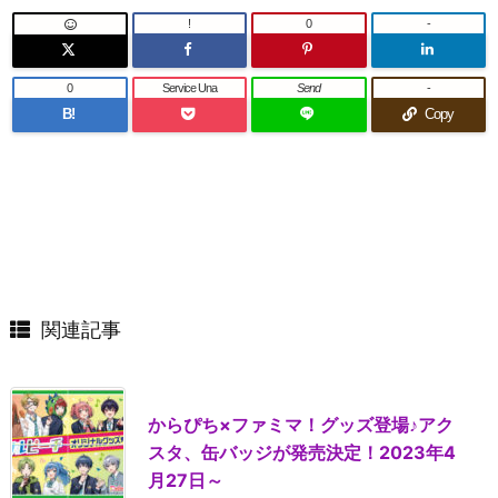
!
0
-
0
Service Una
Send
-
B!
Copy
関連記事
からぴち×ファミマ！グッズ登場♪アク
スタ、缶バッジが発売決定！2023年4
月27日～