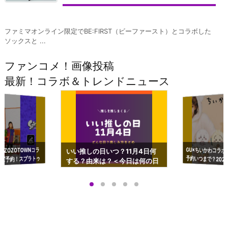
ファミマオンライン限定でBE:FIRST（ビーファースト）とコラボした
ソックスと ...
ファンコメ！画像投稿
最新！コラボ＆トレンドニュース
GU×ちいかわコラボ
予約いつまで？2023
ーチやショルダーが可
×ZOZOTOWNコラ
いい推しの日いつ？11月4日何
ズ予約！スプラトゥ
する？由来は？＜今日は何の日
プアップも渋谷Hz
＞
店舗＆オンラインス
）で開催