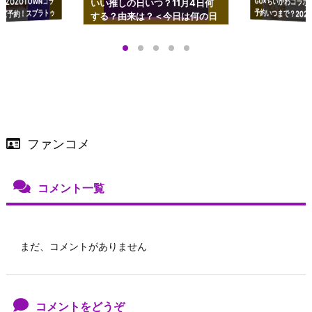
GU×ちいかわコラボ
予約いつまで？2023
ーチやショルダーが可
×ZOZOTOWNコラ
いい推しの日いつ？11月4日何
ズ予約！スプラトゥ
する？由来は？＜今日は何の日
プアップも渋谷Hz
＞
店舗＆オンラインス
）で開催
ファンコメ
コメント一覧
まだ、コメントがありません
コメントをどうぞ