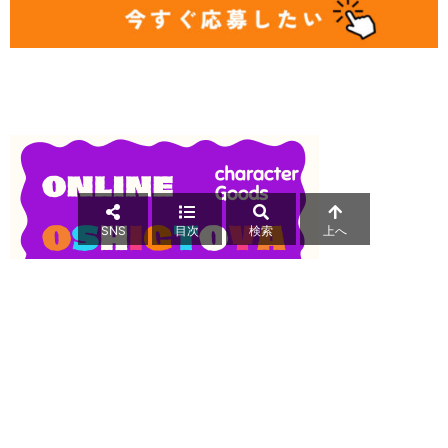
SNS
目次
検索
上へ