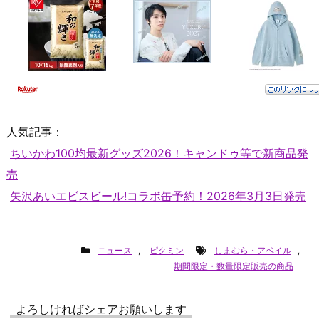
人気記事：
ちいかわ100均最新グッズ2026！キャンドゥ等で新商品発
売
矢沢あいエビスビール!コラボ缶予約！2026年3月3日発売
ニュース
,
ピクミン
しまむら・アベイル
,
期間限定・数量限定販売の商品
よろしければシェアお願いします