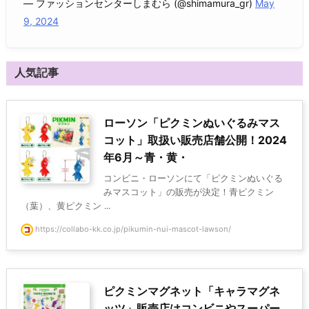
— ファッションセンターしまむら (@shimamura_gr)
May
9, 2024
人気記事
ローソン「ピクミンぬいぐるみマス
コット」取扱い販売店舗公開！2024
年6月～青・黄・
コンビニ・ローソンにて「ピクミンぬいぐる
みマスコット」の販売が決定！青ピクミン
（葉）、黄ピクミン ...
https://collabo-kk.co.jp/pikumin-nui-mascot-lawson/
ピクミンマグネット「キャラマグネ
ッツ」販売店はコンビニやスーパー