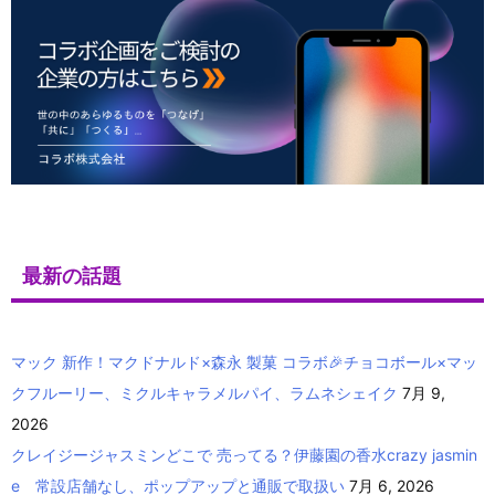
最新の話題
マック 新作！マクドナルド×森永 製菓 コラボ🎉チョコボール×マッ
クフルーリー、ミクルキャラメルパイ、ラムネシェイク
7月 9,
2026
クレイジージャスミンどこで 売ってる？伊藤園の香水crazy jasmin
e 常設店舗なし、ポップアップと通販で取扱い
7月 6, 2026