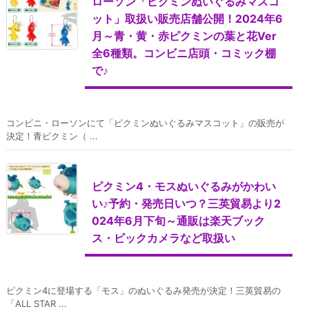
ローソン「ピクミンぬいぐるみマスコ
ット」取扱い販売店舗公開！2024年6
月～青・黄・赤ピクミンの葉と花Ver
全6種類。コンビニ店頭・コミック棚
で♪
コンビニ・ローソンにて「ピクミンぬいぐるみマスコット」の販売が
決定！青ピクミン（ ...
ピクミン4・モスぬいぐるみがかわい
い♪予約・発売日いつ？三英貿易より2
024年6月下旬～通販は楽天ブック
ス・ビックカメラなど取扱い
ピクミン4に登場する「モス」のぬいぐるみ発売が決定！三英貿易の
「ALL STAR ...