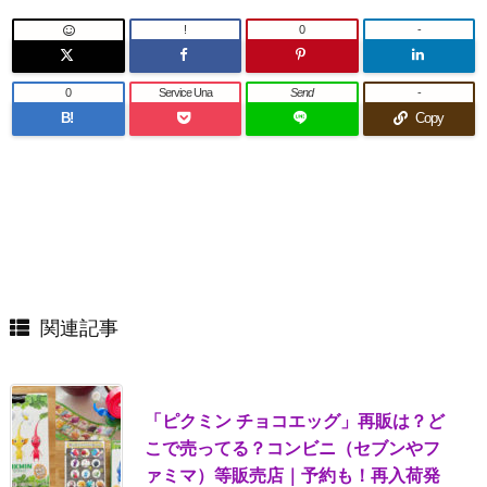
!
0
-
0
Service Una
Send
-
B!
Copy
関連記事
「ピクミン チョコエッグ」再販は？ど
こで売ってる？コンビニ（セブンやフ
ァミマ）等販売店｜予約も！再入荷発