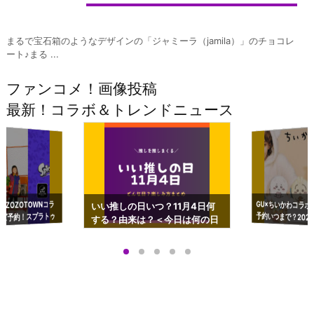
まるで宝石箱のようなデザインの「ジャミーラ（jamila）」のチョコレ
ート♪まる ...
ファンコメ！画像投稿
最新！コラボ＆トレンドニュース
GU×ちいかわコラボ
予約いつまで？2023
ーチやショルダーが可
×ZOZOTOWNコラ
いい推しの日いつ？11月4日何
ズ予約！スプラトゥ
する？由来は？＜今日は何の日
プアップも渋谷Hz
＞
店舗＆オンラインス
）で開催