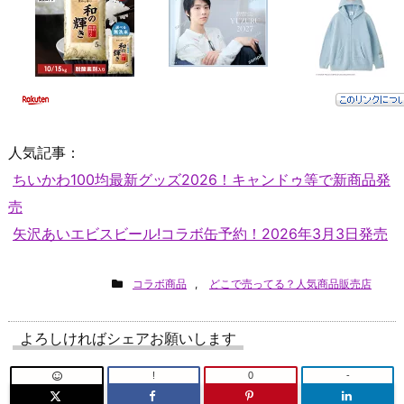
人気記事：
ちいかわ100均最新グッズ2026！キャンドゥ等で新商品発
売
矢沢あいエビスビール!コラボ缶予約！2026年3月3日発売
コラボ商品
,
どこで売ってる？人気商品販売店
よろしければシェアお願いします
!
0
-