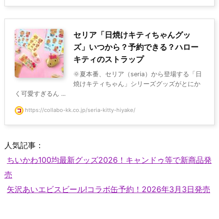
セリア「日焼けキティちゃんグッ
ズ」いつから？予約できる？ハロー
キティのストラップ
🌞夏本番、セリア（seria）から登場する「日
焼けキティちゃん」シリーズグッズがとにか
く可愛すぎるん ...
https://collabo-kk.co.jp/seria-kitty-hiyake/
人気記事：
ちいかわ100均最新グッズ2026！キャンドゥ等で新商品発
売
矢沢あいエビスビール!コラボ缶予約！2026年3月3日発売