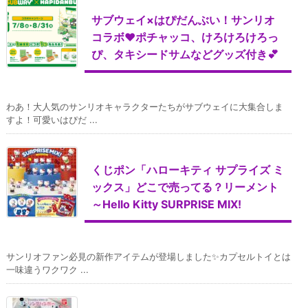
サブウェイ×はぴだんぶい！サンリオ
コラボ♥ポチャッコ、けろけろけろっ
ぴ、タキシードサムなどグッズ付き💕
わあ！大人気のサンリオキャラクターたちがサブウェイに大集合しま
すよ！可愛いはぴだ ...
くじポン「ハローキティ サプライズ ミ
ックス」どこで売ってる？リーメント
～Hello Kitty SURPRISE MIX!
サンリオファン必見の新作アイテムが登場しました✨カプセルトイとは
一味違うワクワク ...