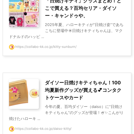
「日焼けキティ」グッズまとめ！ど
こで買える？百均セリア・ダイソ
ー・キャンドゥや、
2025年夏、ハローキティが“日焼け姿”であち
こちに登場中☀️日焼けキティちゃんは、マク
ドナルドのハッピ ...
https://collabo-kk.co.jp/kitty-sunburn/
ダイソー日焼けキティちゃん！100
均夏新作グッズが買える💕コンタク
トケースやカード
今年の夏、百均ダイソー（daiso）に“日焼け
キティちゃん”のグッズが登場！🍧✨こんがり
焼けたハローキ ...
https://collabo-kk.co.jp/daiso-kitty/