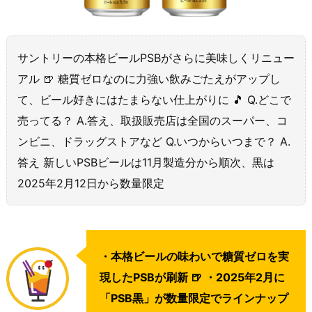
サントリーの本格ビールPSBがさらに美味しくリニュー
アル 🍺 糖質ゼロなのに力強い飲みごたえがアップし
て、ビール好きにはたまらない仕上がりに 🎵 Q.どこで
売ってる？ A.答え、取扱販売店は全国のスーパー、コ
ンビニ、ドラッグストアなど Q.いつからいつまで？ A.
答え 新しいPSBビールは11月製造分から順次、黒は
2025年2月12日から数量限定
・本格ビールの味わいで糖質ゼロを実
現したPSBが刷新 🍺 ・2025年2月に
「PSB黒」が数量限定でラインナップ