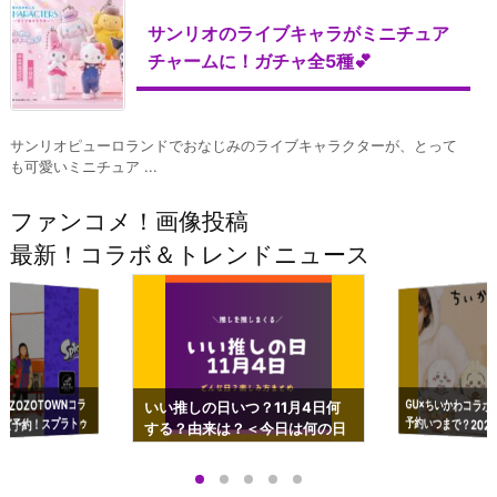
サンリオのライブキャラがミニチュア
チャームに！ガチャ全5種💕
サンリオピューロランドでおなじみのライブキャラクターが、とって
も可愛いミニチュア ...
ファンコメ！画像投稿
最新！コラボ＆トレンドニュース
GU×ちいかわコラボ
予約いつまで？2023
ーチやショルダーが可
×ZOZOTOWNコラ
いい推しの日いつ？11月4日何
ズ予約！スプラトゥ
する？由来は？＜今日は何の日
プアップも渋谷Hz
＞
店舗＆オンラインス
）で開催