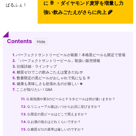
に 🥂 ・ダイヤモンド麦芽を増量し力
ぱるふぇ！
強い飲みごたえがさらに向上 🌾
Contents
1.
パーフェクトサントリービールが刷新！本格黒ビールも限定で登場
2.
「パーフェクトサントリービール」取扱い販売情報
3.
仕様詳細・ラインナップ
4.
糖質ゼロでこの飲みごたえは驚きだね 🍺
5.
数量限定の黒ビールがおしゃれで気になる 🥂
6.
健康も美味しさも欲張れるのが嬉しい 🍀
7.
ここが知りたい！Q&A
7.1.
Q.発泡酒や第3のビールとＰＳＢビールは何が違いますか？
7.2.
Q.リニューアル版はいつからお店に並びますか？
7.3.
Q.限定の黒ビールはどこで買えますか？
7.4.
Q.お酒の強さはどれくらいですか？
7.5.
Q.糖質ゼロの基準は厳しいのですか？