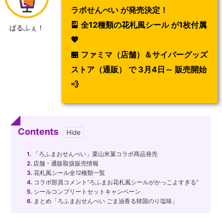
ラボせんべい が発売決定！
🎴 全12種類の花札風シール が1枚付属
ぱるふぇ！
💖
🏪 ファミマ（店舗）＆サイバーグッズ
ストア（通販） で 3月4日～ 販売開始
💨
Contents
1.
「ろふまおせんべい」栗山米菓コラボ商品発売
2.
店舗・通販取扱販売情報
3.
花札風シール全12種類一覧
4.
コラボ部員コメント”ろふまお花札風シールがかっこよすぎる”
5.
シールコンプリートセットキャンペーン
6.
まとめ「ろふまおせんべい ごま油香る韓国のり塩味」