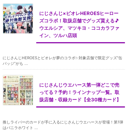
にじさんじ×ビオレHEROESヒーロー
ズコラボ！取扱店舗でグッズ貰える🎵
ウエルシア、マツキヨ・ココカラファ
イン、ツルハ店頭
にじさんじHEROESとビオレが夢のコラボ✨対象店舗で限定グッズ”缶
バッジ”がも ...
にじさんじウエハース第一弾どこで売
ってる？予約！ラインナップ一覧。取
扱店舗・収録カード【全30種カード】
推しライバーのカードが手に入るにじさんじウエハースが登場！第1弾
はバニラホワイト ...