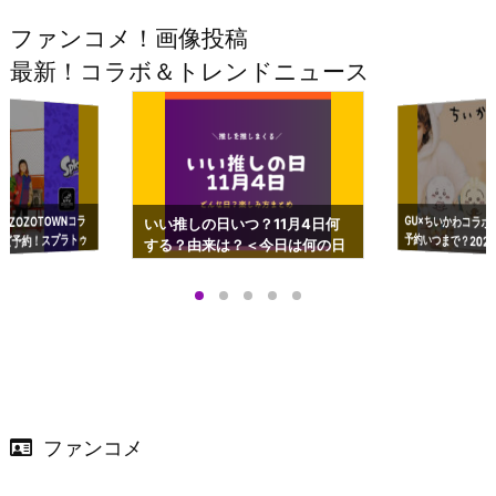
ファンコメ！画像投稿
最新！コラボ＆トレンドニュース
GU×ちいかわコラボ
予約いつまで？2023
ーチやショルダーが可
×ZOZOTOWNコラ
いい推しの日いつ？11月4日何
ズ予約！スプラトゥ
する？由来は？＜今日は何の日
プアップも渋谷Hz
＞
店舗＆オンラインス
）で開催
ファンコメ