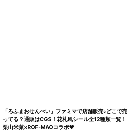
「ろふまおせんべい」ファミマで店舗販売♪どこで売
ってる？通販はCGS！花札風シール全12種類一覧！
栗山米菓×ROF-MAOコラボ♥