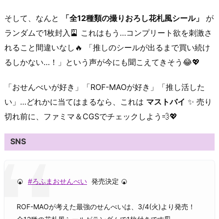
そして、なんと
「全12種類の撮りおろし花札風シール」
が
ランダムで1枚封入🎴 これはもう…コンプリート欲を刺激さ
れること間違いなし🔥 「推しのシールが出るまで買い続け
るしかない…！」という声が今にも聞こえてきそう😂💖
「おせんべいが好き」「ROF-MAOが好き」「推し活した
い」…どれかに当てはまるなら、これは
マストバイ
✨ 売り
切れ前に、ファミマ＆CGSでチェックしよう💨💖
SNS
🍘
#ろふまおせんべい
発売決定 🍘
ROF-MAOが考えた最強のせんべいは、3/4(火)より発売！