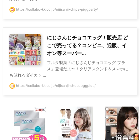
https://collabo-kk.co.jp/nijisanji-chips-piggparty/
にじさんじチョコエッグ！販売店 ど
こで売ってる？コンビニ、通販、イ
オン等スーパー…
フルタ製菓「にじさんじチョコエッグ プラ
ス」登場だよ〜！クリアスタンド＆スマホに
も貼れるダイカッ ...
https://collabo-kk.co.jp/nijisanji-chocoeggplus/