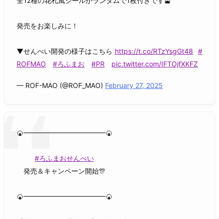
全12種の花札風シールがランダムで1枚付きです🎴
発売をお楽しみに！
▼せんべい開発の様子はこちら
https://t.co/RTzYsgGt48
#
ROFMAO
#ろふまお
#PR
pic.twitter.com/IFTOjfXKFZ
— ROF-MAO (@ROF_MAO)
February 27, 2025
🍘━━━━━━━━━━━━🍘
#ろふまおせんべい
発売＆キャンペーン開始🎊
🍘━━━━━━━━━━━━🍘