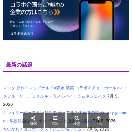
最新の話題
マック 新作！マクドナルド×森永 製菓 コラボ🎉チョコボール×マッ
クフルーリー、ミクルキャラメルパイ、ラムネシェイク
7月 9,
2026
クレイジージャスミンどこで 売ってる？伊藤園の香水crazy jasmin
e 常設店舗なし、ポップアップと通販で取扱い
7月 6, 2026
SNS
目次
検索
上へ
ちいかわチョコボックス！どこで売ってる？
7月 6, 2026