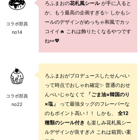
ろふまおの
花札風シール
が手に入ると
か、もう最高の企画すぎる✨ しかもシ
ールのデザインがめっちゃ和風でカッ
コラボ部員
コイイ🔥 これは飾りたくなるやつです
no14
ね👀💖
ろふまおがプロデュースしたせんべい
って時点でおしゃれ確定✨ 普通のおせ
んべいじゃなくて
「ごま油×韓国のり
コラボ部員
×塩」
って最強タッグのフレーバーな
no22
のもポイント高い！！ しかも、
全12
種類のシール付き
も楽しみ花札風シー
ルデザインが良すぎ🎶 これは箱買い案