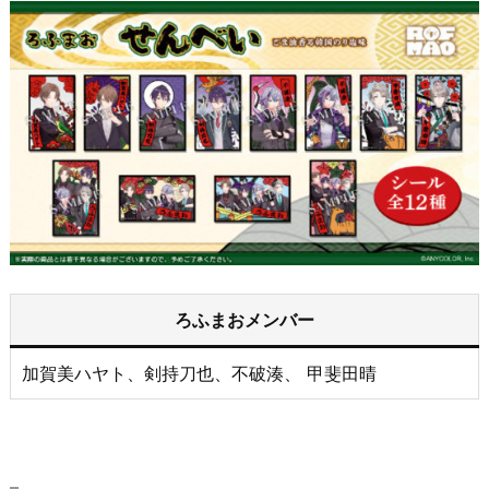
ろふまおメンバー
加賀美ハヤト、剣持刀也、不破湊、 甲斐田晴