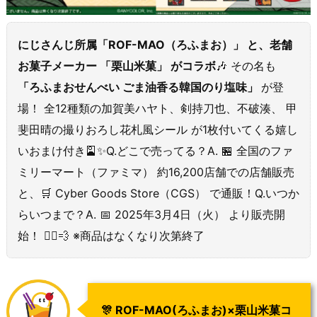
にじさんじ所属「ROF-MAO（ろふまお）」 と、老舗
お菓子メーカー 「栗山米菓」 がコラボ
🎶 その名も
「ろふまおせんべい ごま油香る韓国のり塩味」
が登
場！ 全12種類の加賀美ハヤト、剣持刀也、不破湊、 甲
斐田晴の撮りおろし花札風シール が1枚付いてくる嬉し
いおまけ付き🎴✨Q.どこで売ってる？A. 🏪 全国のファ
ミリーマート（ファミマ） 約16,200店舗での店舗販売
と、🛒 Cyber Goods Store（CGS） で通販！Q.いつか
らいつまで？A. 📅 2025年3月4日（火） より販売開
始！ 🏃‍♂️💨 ※商品はなくなり次第終了
🎊 ROF-MAO(ろふまお)×栗山米菓コ