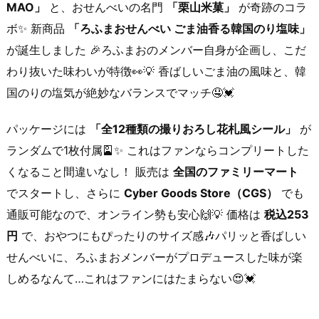
MAO」
と、おせんべいの名門
「栗山米菓」
が奇跡のコラ
ボ✨ 新商品
「ろふまおせんべい ごま油香る韓国のり塩味」
が誕生しました 🎉ろふまおのメンバー自身が企画し、こだ
わり抜いた味わいが特徴👀💡 香ばしいごま油の風味と、韓
国のりの塩気が絶妙なバランスでマッチ🤤💓
パッケージには
「全12種類の撮りおろし花札風シール」
が
ランダムで1枚付属🎴✨ これはファンならコンプリートした
くなること間違いなし！ 販売は
全国のファミリーマート
でスタートし、さらに
Cyber Goods Store（CGS）
でも
通販可能なので、オンライン勢も安心🙌💡 価格は
税込253
円
で、おやつにもぴったりのサイズ感🎶パリッと香ばしい
せんべいに、ろふまおメンバーがプロデュースした味が楽
しめるなんて…これはファンにはたまらない😍💓