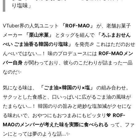
り塩味」
VTuber界の人気ユニット
「ROF-MAO」
が、老舗お菓子
メーカー
「栗山米菓」
とタッグを組んで
「ろふまおせん
べい ごま油香る韓国のり塩味」
を発売🎉 これはただのおせ
んべいではない…！ 味のプロデュースには
ROF-MAOメン
バー自身
が関わっており、彼らのこだわりが詰まった一品
なのだ✨
気になる味は、
「ごま油×韓国のり×塩」
の組み合わせ。
サクッとした食感と、口いっぱいに広がるごま油の風味が
たまらない…！ 韓国のりの旨みと絶妙な塩加減がクセにな
る味わいで、おやつにもおつまみにもピッタリ💖
ROF-
MAOのメンバーが考えた味を実際に食べられる
って、ファ
ンにとっては夢のような話…✨