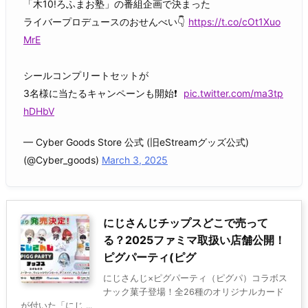
「木10!ろふまお塾」の番組企画で決まった
ライバープロデュースのおせんべい👇
https://t.co/cOt1Xuo
MrE
シールコンプリートセットが
3名様に当たるキャンペーンも開始❗
pic.twitter.com/ma3tp
hDHbV
— Cyber Goods Store 公式 (旧eStreamグッズ公式)
(@Cyber_goods)
March 3, 2025
にじさんじチップスどこで売って
る？2025ファミマ取扱い店舗公開！
ピグパーティ(ピグ
にじさんじ×ピグパーティ（ピグパ）コラボス
ナック菓子登場！全26種のオリジナルカード
が付いた「にじ ...