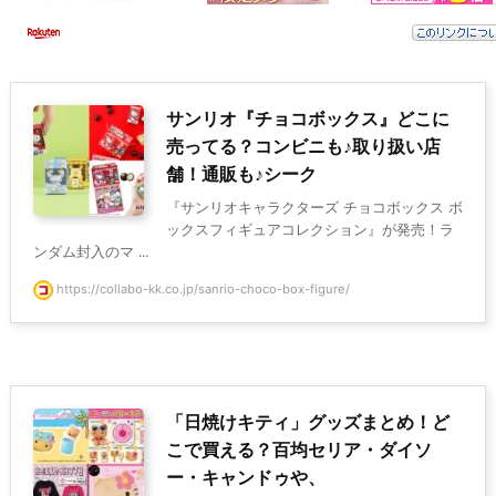
サンリオ『チョコボックス』どこに
売ってる？コンビニも♪取り扱い店
舗！通販も♪シーク
『サンリオキャラクターズ チョコボックス ボ
ックスフィギュアコレクション』が発売！ラ
ンダム封入のマ ...
https://collabo-kk.co.jp/sanrio-choco-box-figure/
「日焼けキティ」グッズまとめ！ど
こで買える？百均セリア・ダイソ
ー・キャンドゥや、