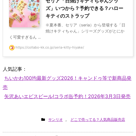
セリア「日焼けキティちゃんグッ
ズ」いつから？予約できる？ハロー
キティのストラップ
🌞夏本番、セリア（seria）から登場する「日
焼けキティちゃん」シリーズグッズがとにか
く可愛すぎるん ...
https://collabo-kk.co.jp/seria-kitty-hiyake/
人気記事：
ちいかわ100均最新グッズ2026！キャンドゥ等で新商品発
売
矢沢あいエビスビール!コラボ缶予約！2026年3月3日発売
サンリオ
,
どこで売ってる？人気商品販売店