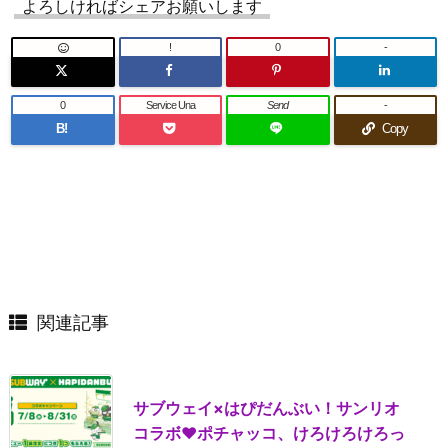
よろしければシェアお願いします
!
0
-
0
Service Una
Send
-
B!
Copy
関連記事
サブウェイ×はぴだんぶい！サンリオ
コラボ♥ポチャッコ、けろけろけろっ