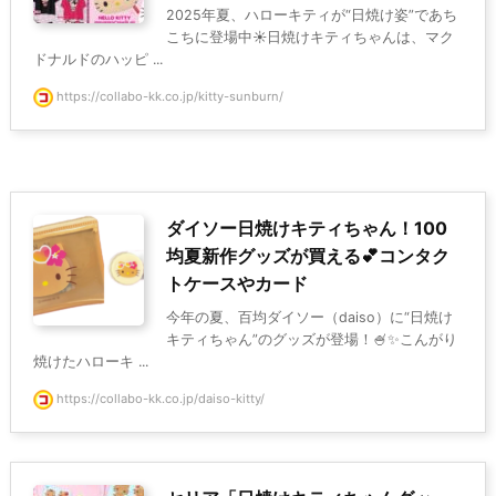
2025年夏、ハローキティが“日焼け姿”であち
こちに登場中☀️日焼けキティちゃんは、マク
ドナルドのハッピ ...
https://collabo-kk.co.jp/kitty-sunburn/
ダイソー日焼けキティちゃん！100
均夏新作グッズが買える💕コンタク
トケースやカード
今年の夏、百均ダイソー（daiso）に“日焼け
キティちゃん”のグッズが登場！🍧✨こんがり
焼けたハローキ ...
https://collabo-kk.co.jp/daiso-kitty/