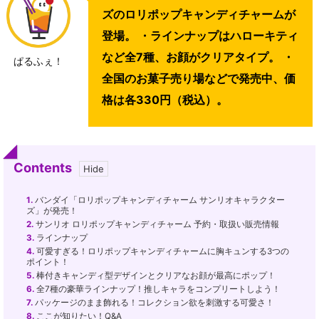
ズのロリポップキャンディチャームが
登場。 ・ラインナップはハローキティ
など全7種、お顔がクリアタイプ。 ・
ぱるふぇ！
全国のお菓子売り場などで発売中、価
格は各330円（税込）。
Contents
1.
バンダイ「ロリポップキャンディチャーム サンリオキャラクター
ズ」が発売！
2.
サンリオ ロリポップキャンディチャーム 予約・取扱い販売情報
3.
ラインナップ
4.
可愛すぎる！ロリポップキャンディチャームに胸キュンする3つの
ポイント！
5.
棒付きキャンディ型デザインとクリアなお顔が最高にポップ！
6.
全7種の豪華ラインナップ！推しキャラをコンプリートしよう！
7.
パッケージのまま飾れる！コレクション欲を刺激する可愛さ！
8.
ここが知りたい！Q&A