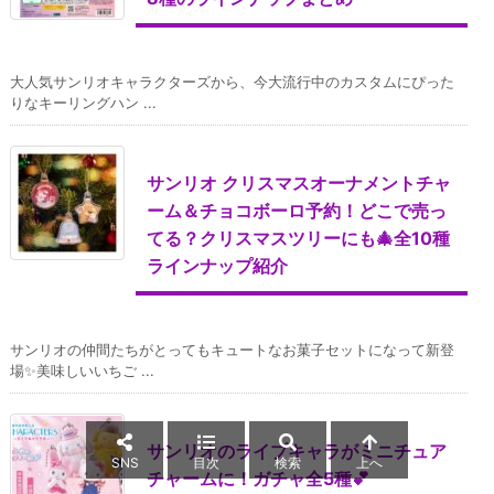
大人気サンリオキャラクターズから、今大流行中のカスタムにぴった
りなキーリングハン ...
サンリオ クリスマスオーナメントチャ
ーム＆チョコボーロ予約！どこで売っ
てる？クリスマスツリーにも🎄全10種
ラインナップ紹介
サンリオの仲間たちがとってもキュートなお菓子セットになって新登
場✨美味しいいちご ...
サンリオのライブキャラがミニチュア
SNS
目次
検索
上へ
チャームに！ガチャ全5種💕