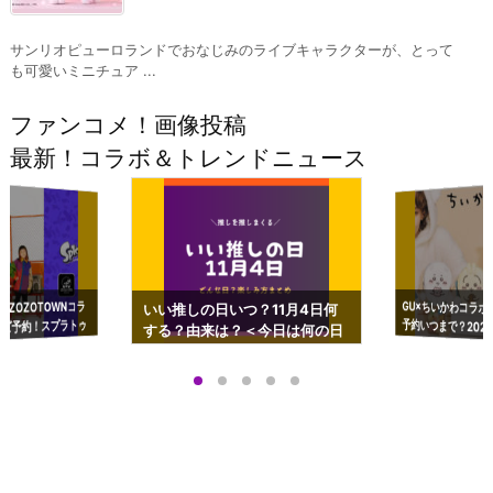
サンリオピューロランドでおなじみのライブキャラクターが、とって
も可愛いミニチュア ...
ファンコメ！画像投稿
最新！コラボ＆トレンドニュース
GU×ちいかわコラボ
予約いつまで？2023
ーチやショルダーが可
×ZOZOTOWNコラ
いい推しの日いつ？11月4日何
ズ予約！スプラトゥ
する？由来は？＜今日は何の日
プアップも渋谷Hz
＞
店舗＆オンラインス
）で開催