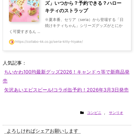
ズ」いつから？予約できる？ハロー
キティのストラップ
🌞夏本番、セリア（seria）から登場する「日
焼けキティちゃん」シリーズグッズがとにか
く可愛すぎるん ...
https://collabo-kk.co.jp/seria-kitty-hiyake/
人気記事：
ちいかわ100均最新グッズ2026！キャンドゥ等で新商品発
売
矢沢あいエビスビール!コラボ缶予約！2026年3月3日発売
コンビニ
,
サンリオ
よろしければシェアお願いします