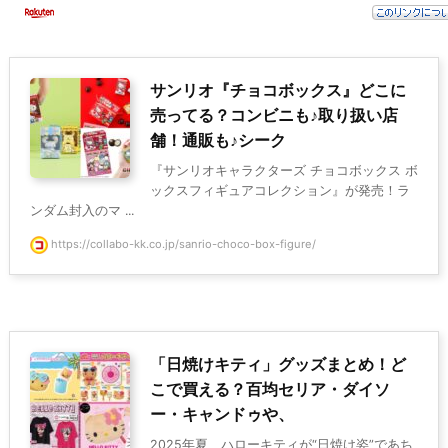
サンリオ『チョコボックス』どこに
売ってる？コンビニも♪取り扱い店
舗！通販も♪シーク
『サンリオキャラクターズ チョコボックス ボ
ックスフィギュアコレクション』が発売！ラ
ンダム封入のマ ...
https://collabo-kk.co.jp/sanrio-choco-box-figure/
「日焼けキティ」グッズまとめ！ど
こで買える？百均セリア・ダイソ
ー・キャンドゥや、
2025年夏、ハローキティが“日焼け姿”であち