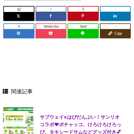
!
0
-
0
Service Una
Send
-
B!
Copy
関連記事
サブウェイ×はぴだんぶい！サンリオ
コラボ♥ポチャッコ、けろけろけろっ
ぴ、タキシードサムなどグッズ付き💕