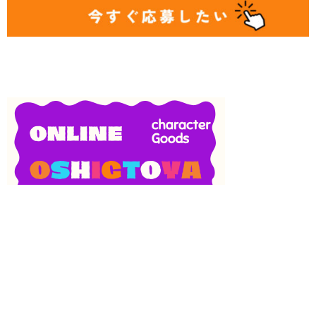
SNS
目次
検索
上へ