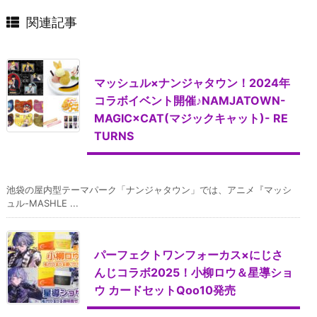
関連記事
マッシュル×ナンジャタウン！2024年
コラボイベント開催♪NAMJATOWN-
MAGIC×CAT(マジックキャット)- RE
TURNS
池袋の屋内型テーマパーク「ナンジャタウン」では、アニメ『マッシ
ュル-MASHLE ...
パーフェクトワンフォーカス×にじさ
んじコラボ2025！小柳ロウ＆星導ショ
ウ カードセットQoo10発売