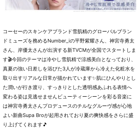
コーセーのスキンケアブランド雪肌精のグローバルブラン
ドミューズを務めるNumber_iの平野紫耀さん、神宮寺勇太
さん、岸優太さんが出演する新TVCMが全国でスタートしま
す🎬今回のテーマは冷やし雪肌精で涼感美白となっており、
真夏の強い日差しを浴びた3人が冷蔵庫から冷えた化粧水を
取り出すリアルな日常が描かれています✨肌にひんやりとし
た潤いが行き渡り、すっきりとした透明感あふれる表情へ
変わる姿は見逃せませんビューティーシーンを彩る音楽に
は神宮寺勇太さんプロデュースのチルなグルーヴ感が心地
よい新曲Supa Broが起用されており夏の爽快感をさらに盛
り上げてくれます🎵