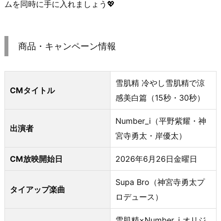
ムを同時に手に入れましょう💖
商品・キャンペーン情報
雪肌精 冷やし雪肌精で涼
CMタイトル
感美白篇（15秒・30秒）
Number_i（平野紫耀・神
出演者
宮寺勇太・岸優太）
CM放映開始日
2026年6月26日金曜日
Supa Bro（神宮寺勇太プ
タイアップ楽曲
ロデュース）
雪肌精×Number_i オリジ