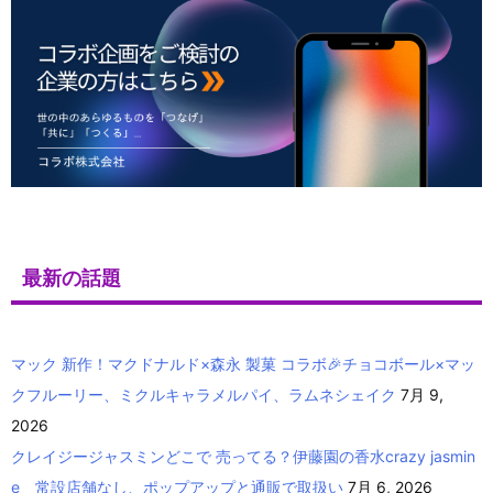
最新の話題
マック 新作！マクドナルド×森永 製菓 コラボ🎉チョコボール×マッ
クフルーリー、ミクルキャラメルパイ、ラムネシェイク
7月 9,
2026
クレイジージャスミンどこで 売ってる？伊藤園の香水crazy jasmin
e 常設店舗なし、ポップアップと通販で取扱い
7月 6, 2026