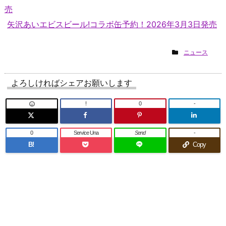
売
矢沢あいエビスビール!コラボ缶予約！2026年3月3日発売
ニュース
よろしければシェアお願いします
!
0
-
0
Service Una
Send
-
B!
Copy