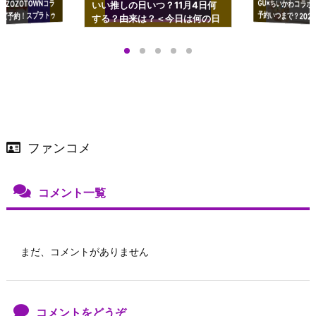
GU×ちいかわコラボ
予約いつまで？2023
ーチやショルダーが可
×ZOZOTOWNコラ
いい推しの日いつ？11月4日何
ズ予約！スプラトゥ
する？由来は？＜今日は何の日
プアップも渋谷Hz
＞
店舗＆オンラインス
）で開催
ファンコメ
コメント一覧
まだ、コメントがありません
コメントをどうぞ