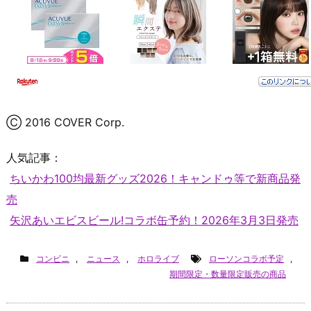
Ⓒ 2016 COVER Corp.
人気記事：
ちいかわ100均最新グッズ2026！キャンドゥ等で新商品発
売
矢沢あいエビスビール!コラボ缶予約！2026年3月3日発売
コンビニ
,
ニュース
,
ホロライブ
ローソンコラボ予定
,
期間限定・数量限定販売の商品