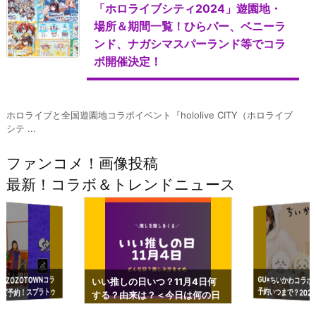
「ホロライブシティ2024」遊園地・
場所＆期間一覧！ひらパー、ベニーラ
ンド、ナガシマスパーランド等でコラ
ボ開催決定！
ホロライブと全国遊園地コラボイベント『hololive CITY（ホロライブ
シテ ...
ファンコメ！画像投稿
最新！コラボ＆トレンドニュース
GU×ちいかわコラボ
予約いつまで？2023
ーチやショルダーが可
×ZOZOTOWNコラ
いい推しの日いつ？11月4日何
ズ予約！スプラトゥ
する？由来は？＜今日は何の日
プアップも渋谷Hz
＞