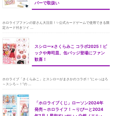
パーで取扱い
ホロライブファンの皆さん大注目！✨公式カードゲームで使用できる限
定カード付きツイ ...
スシロー×さくらみこ コラボ2025！ピ
ックや寿司皿、缶バッジ登場にファン
歓喜！
ホロライブ「さくらみこ」とスシローがまさかのコラボ！“にゃっはろ
～スシろ～！”の ...
「ホロライブくじ」ローソン2024年
発売～ホロライフ！～りぴーと2024
年7月！星街すいせい・白銀ノエル・