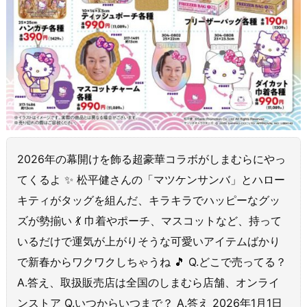
2026年の幕開けを飾る超豪華コラボがしまむらにやっ
てくるよ ✨ 松平健さんの「マツケンサンバ」とハロー
キティがタッグを組んだ、キラキラでハッピーなグッ
ズが勢揃い 💃 巾着やポーチ、マスコットなど、持って
いるだけで運気が上がりそうな可愛いアイテムばかり
で新春からワクワクしちゃうね 🎵 Q.どこで売ってる？
A.答え、取扱販売店は全国のしまむら店舗、オンライ
ンストア Q.いつからいつまで？ A.答え 2026年1月1日