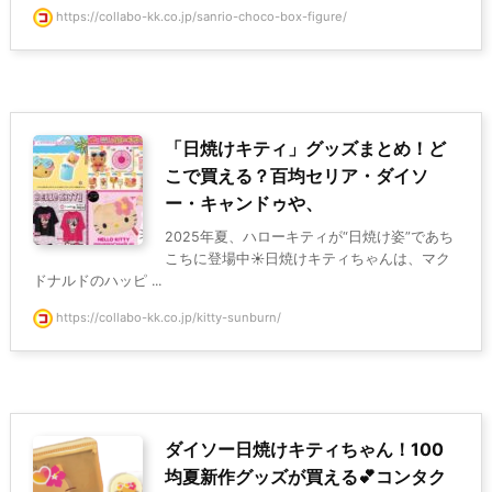
https://collabo-kk.co.jp/sanrio-choco-box-figure/
「日焼けキティ」グッズまとめ！ど
こで買える？百均セリア・ダイソ
ー・キャンドゥや、
2025年夏、ハローキティが“日焼け姿”であち
こちに登場中☀️日焼けキティちゃんは、マク
ドナルドのハッピ ...
https://collabo-kk.co.jp/kitty-sunburn/
ダイソー日焼けキティちゃん！100
均夏新作グッズが買える💕コンタク