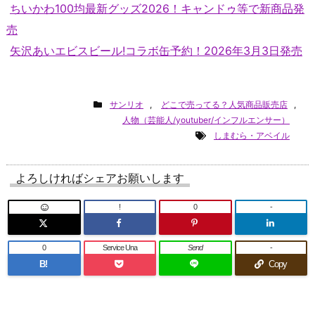
ちいかわ100均最新グッズ2026！キャンドゥ等で新商品発
売
矢沢あいエビスビール!コラボ缶予約！2026年3月3日発売
サンリオ
,
どこで売ってる？人気商品販売店
,
人物（芸能人/youtuber/インフルエンサー）
しまむら・アベイル
よろしければシェアお願いします
!
0
-
0
Service Una
Send
-
B!
Copy