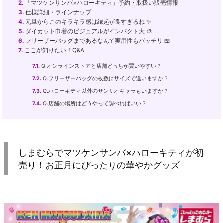
2.
「マツケンサンバ×ハローキティ」予約・取扱い販売情報
3.
仕様詳細・ラインナップ
4.
元旦からこのキラキラ感は縁起が良すぎるね ✨
5.
ダイカット巾着のビジュアルがインパクト大 🎨
6.
フリーザーバッグまであるなんて実用性もバッチリ 🍱
7.
ここが知りたい！Q&A
7.1.
Q.オンラインストアと店舗どっちが買いやすい？
7.2.
Q.フリーザーバッグの枚数はサイズで違いますか？
7.3.
Q.ハローキティ以外のサンリオキャラもいますか？
7.4.
Q.店舗の場所はどうやって調べればいい？
しまむらでマツケンサンバ×ハローキティが初
売り！お正月にぴったりの華やかグッズ