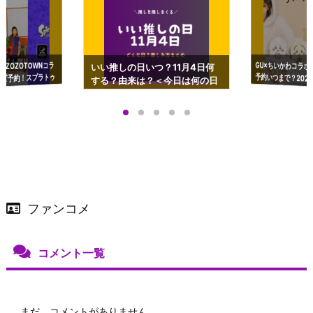
GU×ちいかわコラボ
予約いつまで？2023
ーチやショルダーが可
×ZOZOTOWNコラ
いい推しの日いつ？11月4日何
ズ予約！スプラトゥ
する？由来は？＜今日は何の日
プアップも渋谷Hz
＞
店舗＆オンラインス
）で開催
ファンコメ
コメント一覧
まだ、コメントがありません