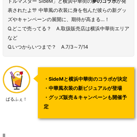
ドルマスター SideM」と横浜中華街の
夢のコラボ
が発
表されたよ🎊 中華風の衣装に身を包んだ彼らの新グッ
ズやキャンペーンの展開に、期待が高まる…！
Q.どこで売ってる？ A.取扱販売店は横浜中華街エリア
など
Q.いつからいつまで？ A.7/3～7/14
・SideMと横浜中華街のコラボが決定
・中華風衣装の新ビジュアルが登場
・グッズ販売＆キャンペーンも開催予
ぱるふぇ！
定