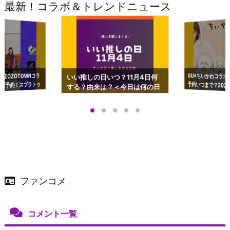
最新！コラボ＆トレンドニュース
GU×ちいかわコラボ
予約いつまで？2023
ーチやショルダーが可
×ZOZOTOWNコラ
いい推しの日いつ？11月4日何
ズ予約！スプラトゥ
する？由来は？＜今日は何の日
プアップも渋谷Hz
＞
店舗＆オンラインス
）で開催
ファンコメ
コメント一覧