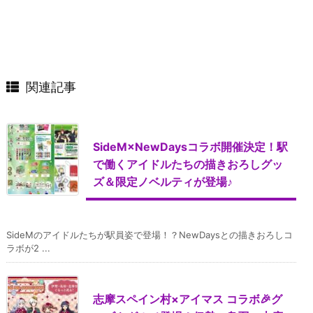
関連記事
SideM×NewDaysコラボ開催決定！駅
で働くアイドルたちの描きおろしグッ
ズ＆限定ノベルティが登場♪
SideMのアイドルたちが駅員姿で登場！？NewDaysとの描きおろしコ
ラボが2 ...
志摩スペイン村×アイマス コラボ🎉グ