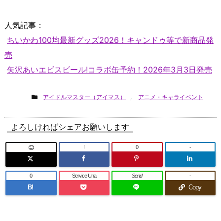
人気記事：
ちいかわ100均最新グッズ2026！キャンドゥ等で新商品発
売
矢沢あいエビスビール!コラボ缶予約！2026年3月3日発売
アイドルマスター（アイマス）
,
アニメ・キャライベント
よろしければシェアお願いします
!
0
-
0
Service Una
Send
-
B!
Copy