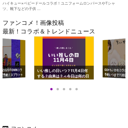
ハイキュー×ベビードールコラボ！ユニフォームロンパースやTシャ
ツ、靴下などの子供 ...
ファンコメ！画像投稿
最新！コラボ＆トレンドニュース
GU×ちいかわコラボ
予約いつまで？2023
ーチやショルダーが可
×ZOZOTOWNコラ
いい推しの日いつ？11月4日何
ズ予約！スプラトゥ
する？由来は？＜今日は何の日
プアップも渋谷Hz
＞
店舗＆オンラインス
）で開催