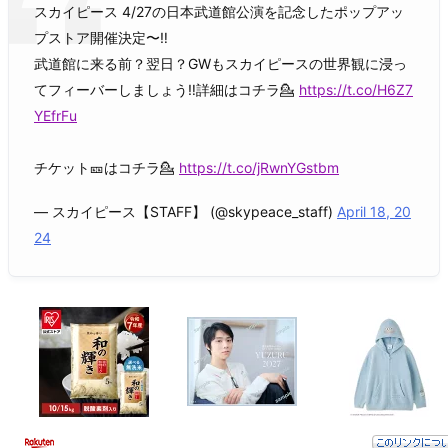
スカイピース 4/27の日本武道館公演を記念したポップアッ
プストア開催決定〜‼️
武道館に来る前？翌日？GWもスカイピースの世界観に浸っ
てフィーバーしましょう‼️詳細はコチラ💁
https://t.co/H6Z7
YEfrFu
チケット🎫はコチラ💁
https://t.co/jRwnYGstbm
— スカイピース【STAFF】 (@skypeace_staff)
April 18, 20
24