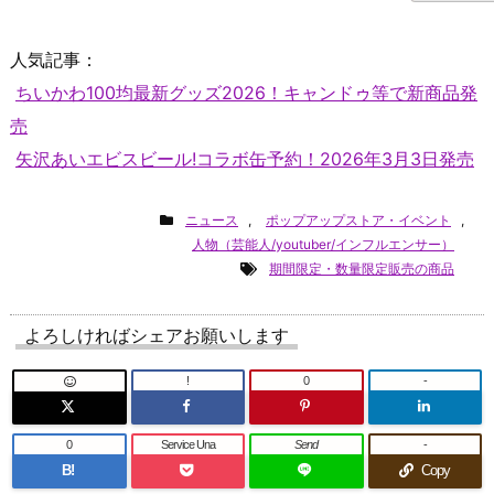
人気記事：
ちいかわ100均最新グッズ2026！キャンドゥ等で新商品発
売
矢沢あいエビスビール!コラボ缶予約！2026年3月3日発売
ニュース
,
ポップアップストア・イベント
,
人物（芸能人/youtuber/インフルエンサー）
期間限定・数量限定販売の商品
よろしければシェアお願いします
!
0
-
0
Service Una
Send
-
B!
Copy