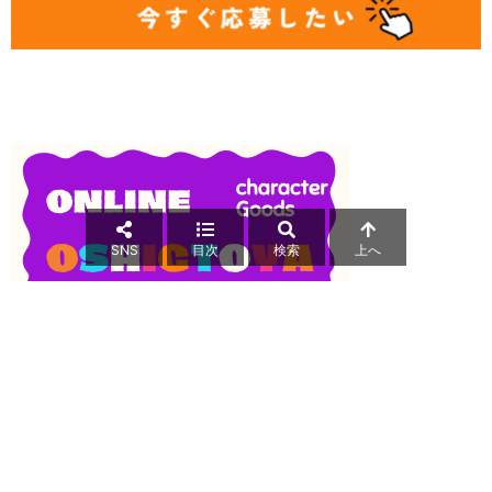
SNS
目次
検索
上へ