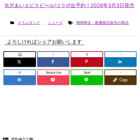
矢沢あいエビスビール!コラボ缶予約！2026年3月3日発売
スラムダンク
,
ニュース
期間限定・数量限定販売の商品
よろしければシェアお願いします
!
0
-
0
Service Una
Send
-
B!
Copy