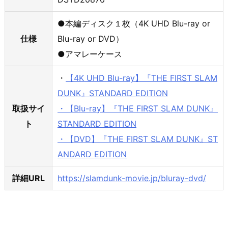
●本編ディスク１枚（4K UHD Blu-ray or
仕様
Blu-ray or DVD）
●アマレーケース
・
【4K UHD Blu-ray】『THE FIRST SLAM
DUNK』STANDARD EDITION
取扱サイ
・【Blu-ray】『THE FIRST SLAM DUNK』
ト
STANDARD EDITION
・【DVD】『THE FIRST SLAM DUNK』ST
ANDARD EDITION
詳細URL
https://slamdunk-movie.jp/bluray-dvd/