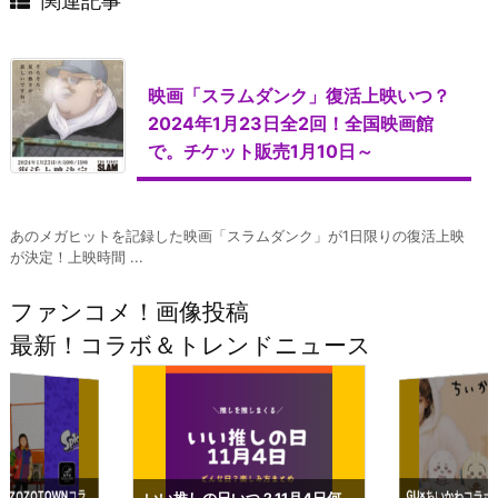
関連記事
映画「スラムダンク」復活上映いつ？
2024年1月23日全2回！全国映画館
で。チケット販売1月10日～
あのメガヒットを記録した映画「スラムダンク」が1日限りの復活上映
が決定！上映時間 ...
ファンコメ！画像投稿
最新！コラボ＆トレンドニュース
GU×ちいかわコラボ
予約いつまで？2023
ーチやショルダーが可
×ZOZOTOWNコラ