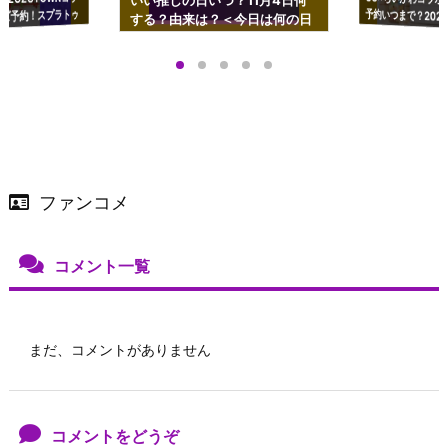
いい推しの日いつ？11月4日何
ズ予約！スプラトゥ
する？由来は？＜今日は何の日
プアップも渋谷Hz
＞
店舗＆オンラインス
）で開催
ファンコメ
コメント一覧
まだ、コメントがありません
コメントをどうぞ