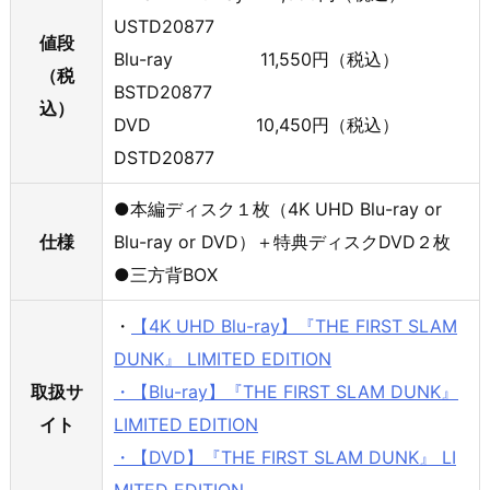
USTD20877
値段
Blu-ray 11,550円（税込）
（税
BSTD20877
込）
DVD 10,450円（税込）
DSTD20877
●本編ディスク１枚（4K UHD Blu-ray or
仕様
Blu-ray or DVD）＋特典ディスクDVD２枚
●三方背BOX
・
【4K UHD Blu-ray】『THE FIRST SLAM
DUNK』 LIMITED EDITION
取扱サ
・【Blu-ray】『THE FIRST SLAM DUNK』
イト
LIMITED EDITION
・【DVD】『THE FIRST SLAM DUNK』 LI
MITED EDITION