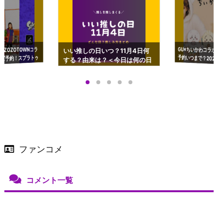
GU×ちいかわコラボ
予約いつまで？2023
ーチやショルダーが可
×ZOZOTOWNコラ
いい推しの日いつ？11月4日何
ズ予約！スプラトゥ
する？由来は？＜今日は何の日
プアップも渋谷Hz
＞
店舗＆オンラインス
）で開催
ファンコメ
コメント一覧