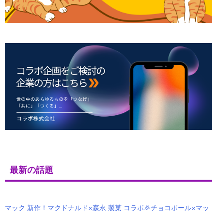
最新の話題
マック 新作！マクドナルド×森永 製菓 コラボ🎉チョコボール×マッ