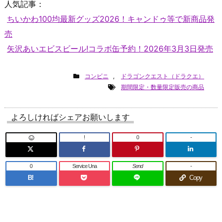
人気記事：
ちいかわ100均最新グッズ2026！キャンドゥ等で新商品発
売
矢沢あいエビスビール!コラボ缶予約！2026年3月3日発売
コンビニ
,
ドラゴンクエスト（ドラクエ）
期間限定・数量限定販売の商品
よろしければシェアお願いします
!
0
-
0
Service Una
Send
-
B!
Copy