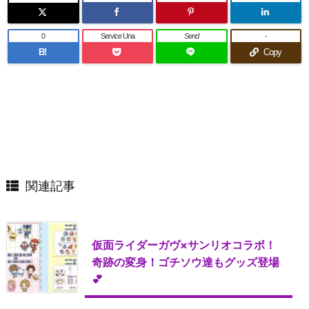
0
Service Una
Send
-
B!
Copy
関連記事
仮面ライダーガヴ×サンリオコラボ！
奇跡の変身！ゴチソウ達もグッズ登場
💕