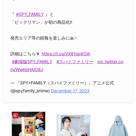
『
#SPY_FAMILY
』と
「ビックリマン」が初の商品化‼️
発売エリア等の続報を楽しみに🙏✨
詳細はこちら🔽
https://t.co/VX8Ysp6Oih
#劇場版SPY_FAMILY
#スパイファミリー
pic.twitter.co
m/WwKdHAiO8J
— 『SPY×FAMILY（スパイファミリー）』アニメ公式
(@spyfamily_anime)
December 17, 2023