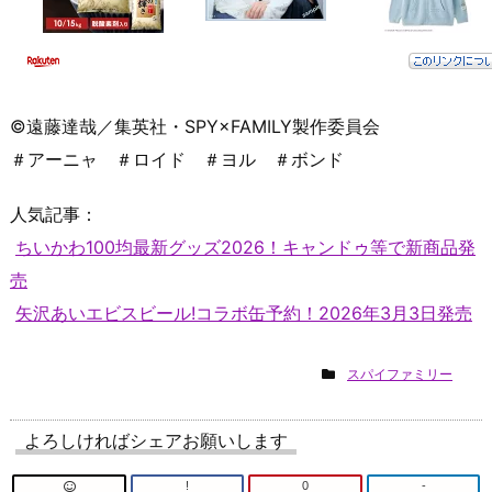
©遠藤達哉／集英社・SPY×FAMILY製作委員会
＃アーニャ ＃ロイド ＃ヨル ＃ボンド
人気記事：
ちいかわ100均最新グッズ2026！キャンドゥ等で新商品発
売
矢沢あいエビスビール!コラボ缶予約！2026年3月3日発売
スパイファミリー
よろしければシェアお願いします
!
0
-