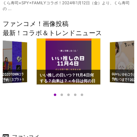
くら寿司×SPY×FAMILYコラボ！2024年1月12日（金）より、くら寿司
の ...
ファンコメ！画像投稿
最新！コラボ＆トレンドニュース
GU×ちいかわコラボ
予約いつまで？2023
ーチやショルダーが可
×ZOZOTOWNコラ
いい推しの日いつ？11月4日何
ズ予約！スプラトゥ
する？由来は？＜今日は何の日
プアップも渋谷Hz
＞
店舗＆オンラインス
）で開催
ファンコメ