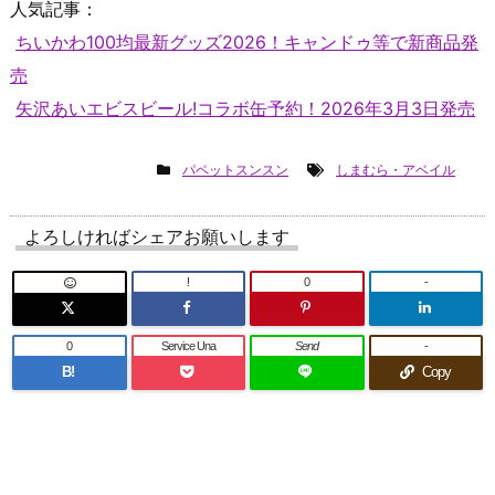
人気記事：
ちいかわ100均最新グッズ2026！キャンドゥ等で新商品発
売
矢沢あいエビスビール!コラボ缶予約！2026年3月3日発売
パペットスンスン
しまむら・アベイル
よろしければシェアお願いします
!
0
-
0
Service Una
Send
-
B!
Copy