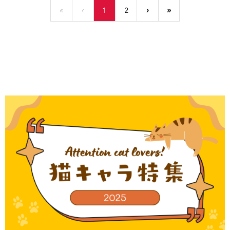
«
‹
1
2
›
»