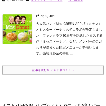
7月 9, 2026
大人気バンドMrs. GREEN APPLE（ミセス）
とミスタードーナツの初コラボが決定しまし
た！ファンクラブ10周年を記念したミスド新
作「ミセスドーナツ」など、メンバーのこだ
わりが詰まった限定メニューが勢揃いしま
す。売切れ必至の特別 ...
記事を読む
ミスド 新作！ミ ...
ミスド×LEPSIM（レプシィム）🍩コラボ2弾！パー