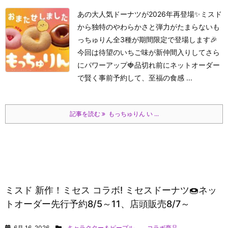
あの大人気ドーナツが2026年再登場✨ミスド
から独特のやわらかさと弾力がたまらないも
っちゅりん全3種が期間限定で登場します🎉
今回は待望のいちご味が新仲間入りしてさら
にパワーアップ🍓品切れ前にネットオーダー
で賢く事前予約して、至福の食感 ...
記事を読む
もっちゅりん い ...
ミスド 新作！ミセス コラボ! ミセスドーナツ🍩ネッ
トオーダー先行予約8/5～11、店頭販売8/7～
6月 16, 2026
キャラクター＆ピープル
,
コラボ商品