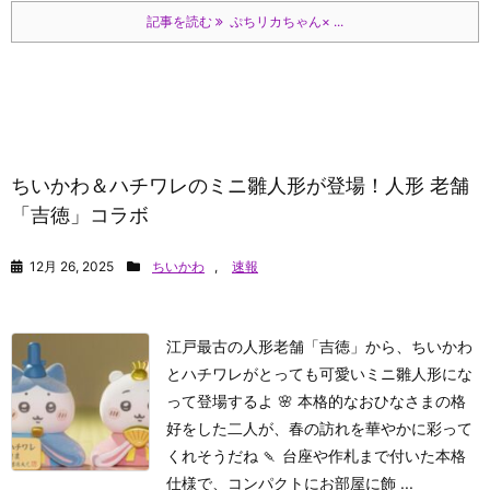
記事を読む
ぷちリカちゃん× ...
ちいかわ＆ハチワレのミニ雛人形が登場！人形 老舗
「吉徳」コラボ
12月 26, 2025
ちいかわ
,
速報
江戸最古の人形老舗「吉徳」から、ちいかわ
とハチワレがとっても可愛いミニ雛人形にな
って登場するよ 🌸 本格的なおひなさまの格
好をした二人が、春の訪れを華やかに彩って
くれそうだね 🍡 台座や作札まで付いた本格
仕様で、コンパクトにお部屋に飾 ...