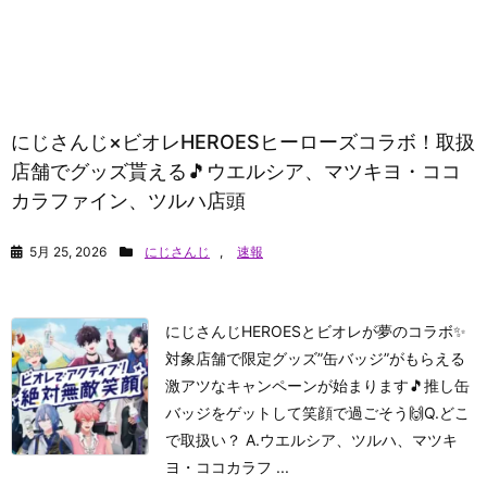
にじさんじ×ビオレHEROESヒーローズコラボ！取扱
店舗でグッズ貰える🎵ウエルシア、マツキヨ・ココ
カラファイン、ツルハ店頭
5月 25, 2026
にじさんじ
,
速報
にじさんじHEROESとビオレが夢のコラボ✨
対象店舗で限定グッズ”缶バッジ”がもらえる
激アツなキャンペーンが始まります🎵推し缶
バッジをゲットして笑顔で過ごそう🙌
Q.どこ
で取扱い？ A.ウエルシア、ツルハ、マツキ
ヨ・ココカラフ ...