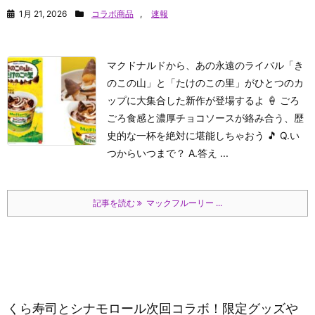
1月 21, 2026
コラボ商品
,
速報
マクドナルドから、あの永遠のライバル「き
のこの山」と「たけのこの里」がひとつのカ
ップに大集合した新作が登場するよ 🍦 ごろ
ごろ食感と濃厚チョコソースが絡み合う、歴
史的な一杯を絶対に堪能しちゃおう 🎵 Q.い
つからいつまで？ A.答え ...
記事を読む
マックフルーリー ...
くら寿司とシナモロール次回コラボ！限定グッズや