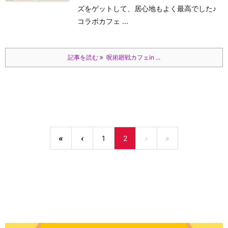
ズをゲットして、居心地もよく最高でした♪
コラボカフェ ...
記事を読む
呪術廻戦カフェin ...
«
‹
1
2
›
»