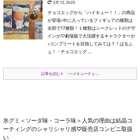
2月 12, 2025
チョコエッグから「ハイキュー！！」の商品
が登場♪中に入っているフィギュアの種類は
全部で17種類！１種類はシークレットのデザ
インが♡劇場版で大活躍するキャラクターが
♪コンプリートを目指してみては？！
ぱるふ
ぇ！
・チョコエッグ ...
記事を読む
「ハイキューチョ ...
氷グミ＜ソーダ味・コーラ味＞人気の理由は結晶コ
ーティングのシャリシャリ感♡販売店コンビニ取扱
い