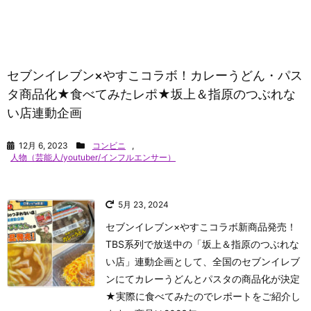
セブンイレブン×やすこコラボ！カレーうどん・パス
タ商品化★食べてみたレポ★坂上＆指原のつぶれな
い店連動企画
12月 6, 2023
コンビニ
,
人物（芸能人/youtuber/インフルエンサー）
5月 23, 2024
セブンイレブン×やすこコラボ新商品発売！
TBS系列で放送中の「坂上＆指原のつぶれな
い店」連動企画として、全国のセブンイレブ
ンにてカレーうどんとパスタの商品化が決定
★実際に食べてみたのでレポートをご紹介し