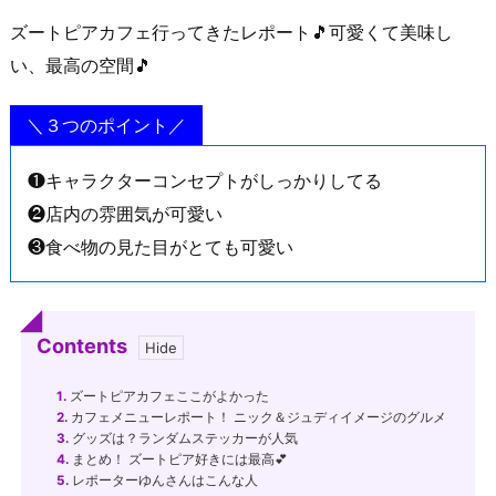
ズートピアカフェ行ってきたレポート🎵可愛くて美味し
い、最高の空間🎵
＼３つのポイント／
❶キャラクターコンセプトがしっかりしてる
❷店内の雰囲気が可愛い
❸食べ物の見た目がとても可愛い
Contents
1.
ズートピアカフェここがよかった
2.
カフェメニューレポート！ ニック＆ジュディイメージのグルメ
3.
グッズは？ランダムステッカーが人気
4.
まとめ！ ズートピア好きには最高💕
5.
レポーターゆんさんはこんな人