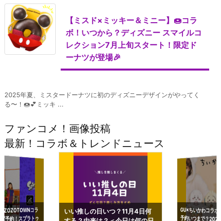
【ミスド×ミッキー＆ミニー】🍩コラ
ボ！いつから？ディズニー スマイルコ
レクション7月上旬スタート！限定ド
ーナツが登場🎉
2025年夏、ミスタードーナツに初のディズニーデザインがやってく
る〜！🍩💕ミッキ ...
ファンコメ！画像投稿
最新！コラボ＆トレンドニュース
GU×ちいかわコラボ
予約いつまで？2023
ーチやショルダーが可
×ZOZOTOWNコラ
いい推しの日いつ？11月4日何
ズ予約！スプラトゥ
する？由来は？＜今日は何の日