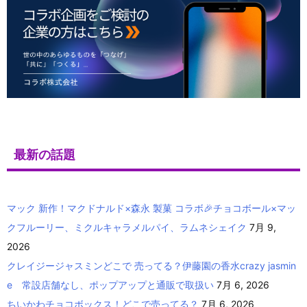
最新の話題
マック 新作！マクドナルド×森永 製菓 コラボ🎉チョコボール×マッ
クフルーリー、ミクルキャラメルパイ、ラムネシェイク
7月 9,
2026
クレイジージャスミンどこで 売ってる？伊藤園の香水crazy jasmin
e 常設店舗なし、ポップアップと通販で取扱い
7月 6, 2026
ちいかわチョコボックス！どこで売ってる？
7月 6, 2026