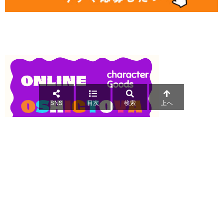
SNS
目次
検索
上へ