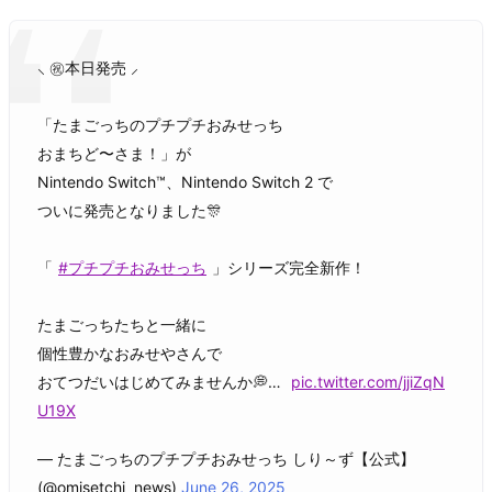
⸜ ㊗️本日発売 ⸝
「たまごっちのプチプチおみせっち
おまちど〜さま！」が
Nintendo Switch™︎、Nintendo Switch 2 で
ついに発売となりました🎊
「
#プチプチおみせっち
」シリーズ完全新作！
たまごっちたちと一緒に
個性豊かなおみせやさんで
おてつだいはじめてみませんか💭…
pic.twitter.com/jjiZqN
U19X
— たまごっちのプチプチおみせっち しり～ず【公式】
(@omisetchi_news)
June 26, 2025