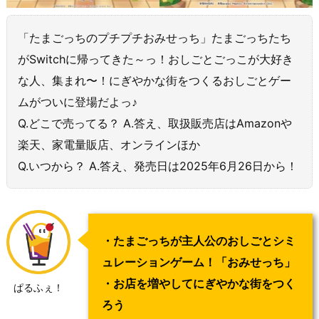
「たまごっちのプチプチおみせっち」たまごっちたち
がSwitchに帰ってきた～っ！おしごとごっこが大好き
な人、集まれ〜！にぎやかな街をつくるおしごとゲー
ムがついに登場だよっ♪
Q.どこで売ってる？ A.答え、取扱販売店はAmazonや
楽天、家電量販店、オンラインほか
Q.いつから？ A.答え、発売日は2025年6月26日から！
・たまごっちが主人公のおしごとシミ
ュレーションゲーム！「おみせっち」
・お店を増やしてにぎやかな街をつく
ぱるふぇ！
ろう