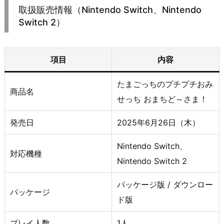
取扱販売情報（Nintendo Switch、Nintendo
Switch 2）
項目
内容
たまごっちのプチプチおみ
商品名
せっち おまちど～さま！
発売日
2025年6月26日（木）
Nintendo Switch、
対応機種
Nintendo Switch 2
パッケージ版 / ダウンロー
パッケージ
ド版
プレイ人数
1人