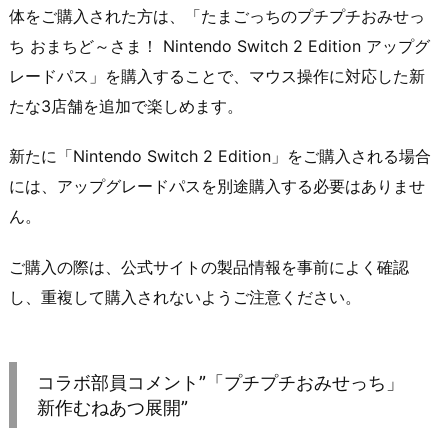
体をご購入された方は、「たまごっちのプチプチおみせっ
ち おまちど～さま！ Nintendo Switch 2 Edition アップグ
レードパス」を購入することで、マウス操作に対応した新
たな3店舗を追加で楽しめます。
新たに「Nintendo Switch 2 Edition」をご購入される場合
には、アップグレードパスを別途購入する必要はありませ
ん。
ご購入の際は、公式サイトの製品情報を事前によく確認
し、重複して購入されないようご注意ください。
コラボ部員コメント”「プチプチおみせっち」
新作むねあつ展開”