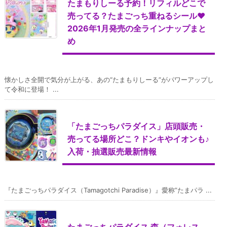
たまもりしーる予約！リフィルどこで
売ってる？たまごっち重ねるシール♥
2026年1月発売の全ラインナップまと
め
懐かしさ全開で気分が上がる、あの“たまもりしーる”がパワーアップし
て令和に登場！ ...
「たまごっちパラダイス」店頭販売・
売ってる場所どこ？ドンキやイオンも♪
入荷・抽選販売最新情報
『たまごっちパラダイス（Tamagotchi Paradise）』愛称”たまパラ ...
たまごっちパラダイス 森（フォレス