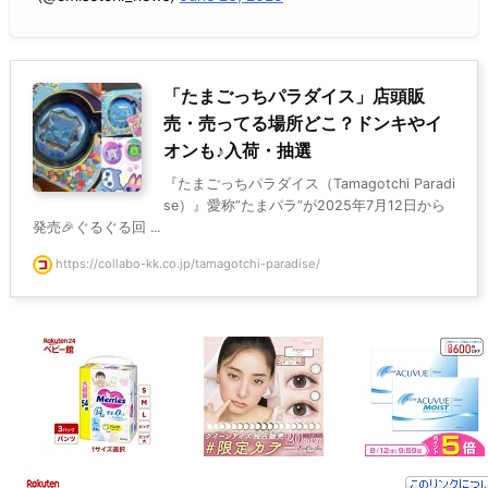
「たまごっちパラダイス」店頭販
売・売ってる場所どこ？ドンキやイ
オンも♪入荷・抽選
『たまごっちパラダイス（Tamagotchi Paradi
se）』愛称”たまパラ”が2025年7月12日から
発売🎉ぐるぐる回 ...
https://collabo-kk.co.jp/tamagotchi-paradise/