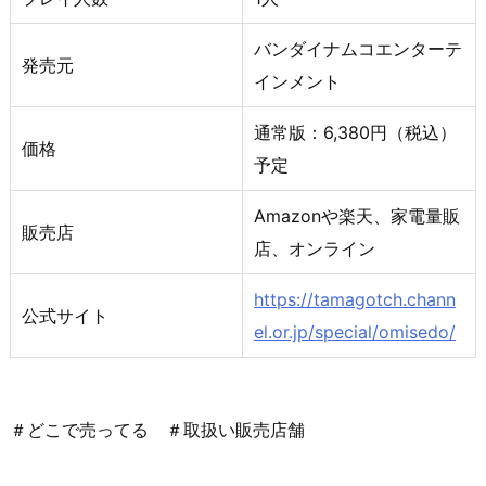
バンダイナムコエンターテ
発売元
インメント
通常版：6,380円（税込）
価格
予定
Amazonや楽天、家電量販
販売店
店、オンライン
https://tamagotch.chann
公式サイト
el.or.jp/special/omisedo/
＃どこで売ってる ＃取扱い販売店舗