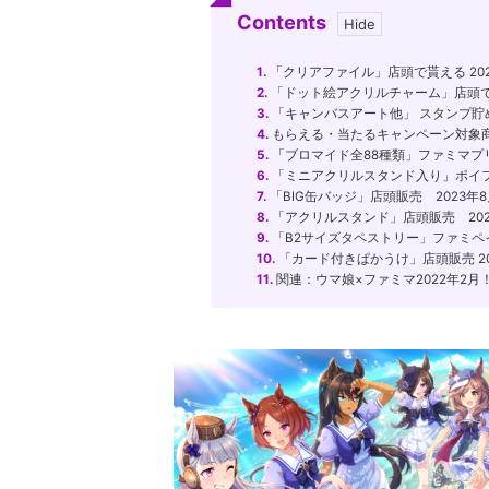
Contents
1.
「クリアファイル」店頭で貰える 202
2.
「ドット絵アクリルチャーム」店頭で貰
3.
「キャンバスアート他」 スタンプ貯めて
4.
もらえる・当たるキャンペーン対象
5.
「ブロマイド全88種類」ファミマプリン
6.
「ミニアクリルスタンド入り」ポイフル
7.
「BIG缶バッジ」店頭販売 2023年8
8.
「アクリルスタンド」店頭販売 202
9.
「B2サイズタペストリー」ファミペイW
10.
「カード付きぱかうけ」店頭販売 20
11.
関連：ウマ娘×ファミマ2022年2