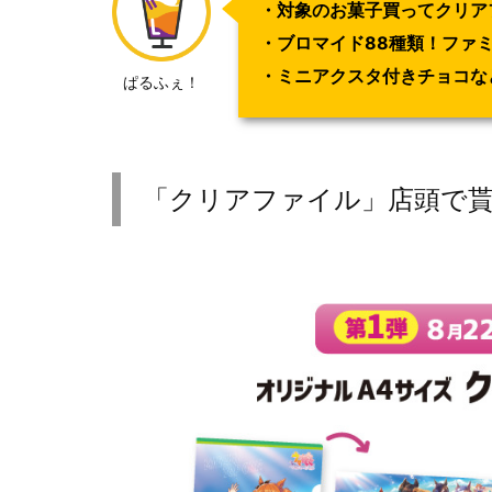
・対象のお菓子買ってクリア
・ブロマイド88種類！ファ
・ミニアクスタ付きチョコな
ぱるふぇ！
「クリアファイル」店頭で貰え