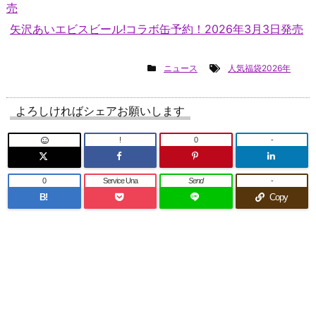
売
矢沢あいエビスビール!コラボ缶予約！2026年3月3日発売
ニュース
人気福袋2026年
よろしければシェアお願いします
!
0
-
0
Service Una
Send
-
B!
Copy