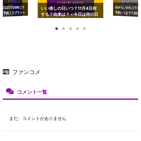
GU×ちいかわコラボ
予約いつまで？2023
ーチやショルダーが可
×ZOZOTOWNコラ
いい推しの日いつ？11月4日何
ズ予約！スプラトゥ
する？由来は？＜今日は何の日
プアップも渋谷Hz
＞
店舗＆オンラインス
）で開催
ファンコメ
コメント一覧
まだ、コメントがありません