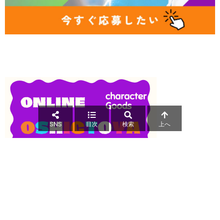
SNS
目次
検索
上へ