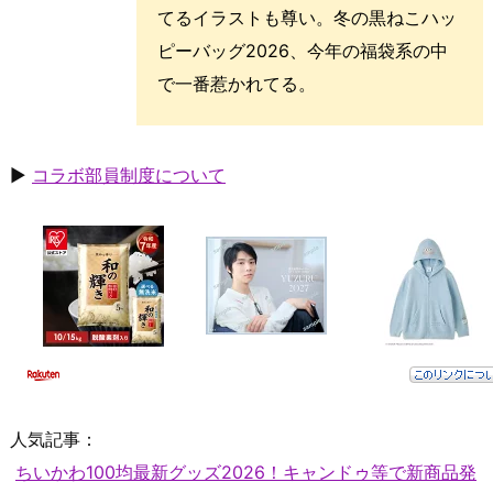
てるイラストも尊い。冬の黒ねこハッ
ピーバッグ2026、今年の福袋系の中
で一番惹かれてる。
▶
コラボ部員制度について
人気記事：
ちいかわ100均最新グッズ2026！キャンドゥ等で新商品発