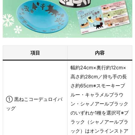
項目
内容
幅約24cm×奥行約12cm×
高さ約28cm／持ち手の長
さ約65cm※スモーキーブ
ルー・キャラメルブラウ
① 黒ねこコーデュロイバ
ン・シャノアールブラック
ッグ
のいずれか1種を選択可※ブ
ラック（シャノアールブラ
ック）はオンラインストア