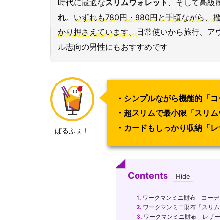
時代に最適な
スリムウォレット
、そして高級
れ
。
いずれも780円・980円と手頃ながら
かり押さえています。
日常使いから旅行、ア
ル志向の男性にもおすすめです
・シンプルながら機能的「
コ
・超スリムで最小限「
スリム
・カードもしっかり収納「
レ
ぱるふぇ！
Contents
1.
ワークマンミニ財布「コーデュ
2.
ワークマンミニ財布「スリム
3.
ワークマンミニ財布「レザータ