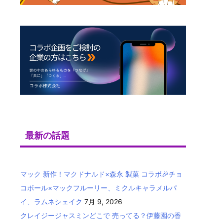
最新の話題
マック 新作！マクドナルド×森永 製菓 コラボ🎉チョ
コボール×マックフルーリー、ミクルキャラメルパ
イ、ラムネシェイク
7月 9, 2026
クレイジージャスミンどこで 売ってる？伊藤園の香