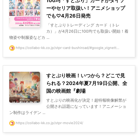
100均「すとぷり」カードがダイソ
ーやセリア取扱い！アニメショップ
でも♡4月26日発売
「すとぷりトレーディング カード（トレ
カ）」が4月26日に100均でも取扱い開始！着
物姿や制服姿などカ ...
https://collabo-kk.co.jp/stpr-card-bushiroad/#google_vignett...
すとぷり映画！いつから？どこで見
られる？2024年夏7月19日公開、全
国の映画館『劇場
すとぷりの映画化が決定！超特報映像解禁が
公開され話題になっています！アニメーショ
ン制作はライデン ...
https://collabo-kk.co.jp/stpr-movie2024/