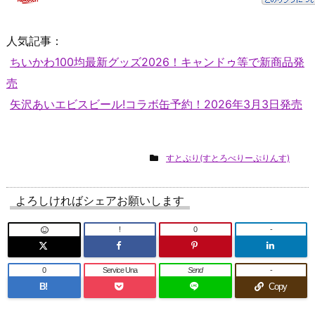
人気記事：
ちいかわ100均最新グッズ2026！キャンドゥ等で新商品発
売
矢沢あいエビスビール!コラボ缶予約！2026年3月3日発売
すとぷり(すとろべりーぷりんす)
よろしければシェアお願いします
!
0
-
0
Service Una
Send
-
B!
Copy