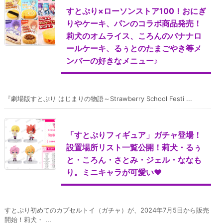
すとぷり×ローソンストア100！おにぎ
りやケーキ、パンのコラボ商品発売！
莉犬のオムライス、ころんのバナナロ
ールケーキ、るぅとのたまごやき等メ
ンバーの好きなメニュー♪
『劇場版すとぷり はじまりの物語～Strawberry School Festi ...
「すとぷりフィギュア」ガチャ登場！
設置場所リスト一覧公開！莉犬・るぅ
と・ころん・さとみ・ジェル・ななも
り。ミニキャラが可愛い♥
すとぷり初めてのカプセルトイ（ガチャ）が、2024年7月5日から販売
開始！莉犬・ ...