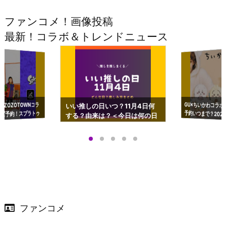
ファンコメ！画像投稿
最新！コラボ＆トレンドニュース
GU×ちいかわコラボ
予約いつまで？2023
ーチやショルダーが可
×ZOZOTOWNコラ
いい推しの日いつ？11月4日何
ズ予約！スプラトゥ
する？由来は？＜今日は何の日
プアップも渋谷Hz
＞
店舗＆オンラインス
）で開催
ファンコメ